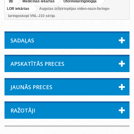
Medicīnas iekārtas
Otorinolaringoloģija
LOR iekārtas
Augstas izšķirtspējas video-nazo-faringo-
laringoskopi VNL-J10 sērija
SADAĻAS
APSKATĪTĀS PRECES
JAUNĀS PRECES
RAŽOTĀJI