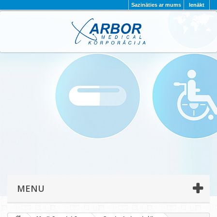
Sazināties ar mums
Ienākt
AKTUALITĀTES
PAR MUMS
PROJEKTI
KONTAKTI
REKVIZĪTI
PRIVĀTUMA POLITIKA
MENU