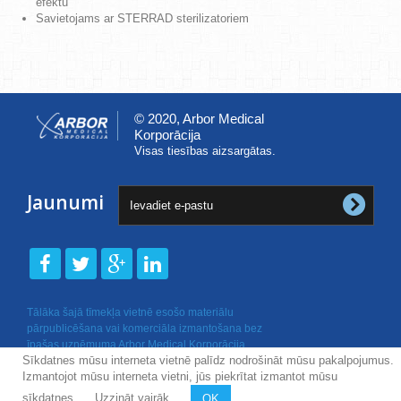
efektu
Savietojams ar STERRAD sterilizatoriem
© 2020, Arbor Medical
Korporācija
Visas tiesības aizsargātas.
Jaunumi
Tālāka šajā tīmekļa vietnē esošo materiālu
pārpublicēšana vai komerciāla izmantošana bez
īpašas uzņēmuma Arbor Medical Korporācija
Sīkdatnes mūsu interneta vietnē palīdz nodrošināt mūsu pakalpojumus.
rakstiskas atļaujas nav atļauta.
Izmantojot mūsu interneta vietni, jūs piekrītat izmantot mūsu
sīkdatnes.
Uzzināt vairāk
OK