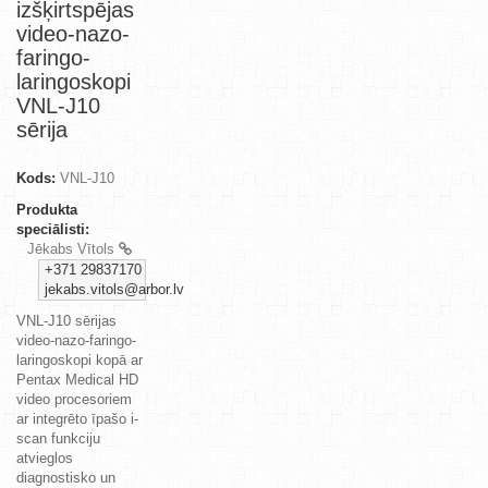
izšķirtspējas
video-nazo-
faringo-
laringoskopi
VNL-J10
sērija
Kods:
VNL-J10
Produkta
speciālisti:
Jēkabs Vītols
+371 29837170
jekabs.vitols@arbor.lv
VNL-J10 sērijas
video-nazo-faringo-
laringoskopi kopā ar
Pentax Medical HD
video procesoriem
ar integrēto īpašo i-
scan funkciju
atvieglos
diagnostisko un