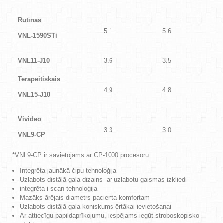
Rutīnas
5.1
5.6
VNL-1590STi
VNL11-J10
3.6
3.5
Terapeitiskais
4.9
4.8
VNL15-J10
Vivideo
3.3
3.0
VNL9-CP
*VNL9-CP ir savietojams ar CP-1000 procesoru
Integrēta jaunākā čipu tehnoloģija
Uzlabots distālā gala dizains ar uzlabotu gaismas izkliedi
integrēta i-scan tehnoloģija
Mazāks ārējais diametrs pacienta komfortam
Uzlabots distālā gala koniskums ērtākai ievietošanai
Ar attiecīgu papildaprīkojumu, iespējams iegūt stroboskopisko