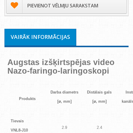
PIEVIENOT VĒLMJU SARAKSTAM
VAIRĀK INFORMĀCIJAS
Augstas izšķirtspējas video
Nazo-faringo-laringoskopi
Darba diametrs
Distālais gals
Ins
Produkts
[
⌀
, mm]
[
⌀
, mm]
kanāls
Tievais
2.9
2.4
VNL8-J10