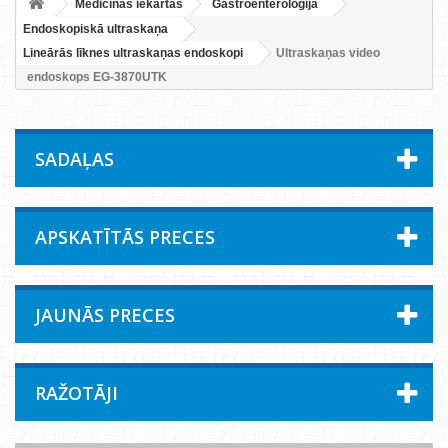
Medicīnas iekārtas
Gastroenteroloģija
Endoskopiskā ultraskaņa
Lineārās līknes ultraskaņas endoskopi
Ultraskaņas video
endoskops EG-3870UTK
SADAĻAS
APSKATĪTĀS PRECES
JAUNĀS PRECES
RAŽOTĀJI