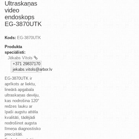
Ultraskaņas
video
endoskops
EG-3870UTK
Kods:
EG-3870UTK
Produkta
speciālisti:
Jēkabs Vītols
+371 29837170
jekabs.vitols@arbor.lv
EG-3870UTK ir
aprīkots ar liektu,
lineārā apgabala
ultraskaņas devēju,
kas nodrošina 120°
redzes lauku ar
īpaši augstu attēla
kvalitāti, tādējādi
nodrošinot augsta
līmeņa diagnostisko
precizitāti.