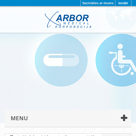
Sazināties ar mums
Ienākt
AKTUALITĀTES
PAR MUMS
PROJEKTI
KONTAKTI
REKVIZĪTI
PRIVĀTUMA POLITIKA
MENU