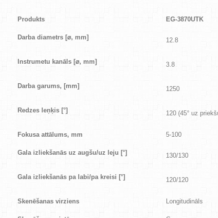
Produkts
EG-3870UTK
Darba diametrs [
⌀
, mm]
12.8
Instrumetu kanāls [
⌀
, mm]
3.8
Darba garums, [mm]
1250
Redzes leņķis [
°
]
120 (45° uz priekš
Fokusa attālums, mm
5-100
Gala izliekšanās uz augšu/uz leju [
°
]
130/130
Gala izliekšanās pa labi/pa kreisi [
°
]
120/120
Skenēšanas virziens
Longitudināls