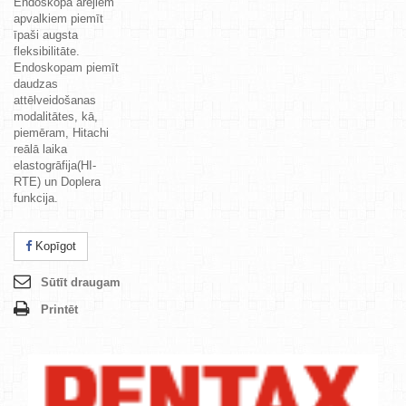
Endoskopa ārējiem
apvalkiem piemīt
īpaši augsta
fleksibilitāte.
Endoskopam piemīt
daudzas
attēlveidošanas
modalitātes, kā,
piemēram, Hitachi
reālā laika
elastogrāfija(HI-
RTE) un Doplera
funkcija.
Kopīgot
Sūtīt draugam
Printēt