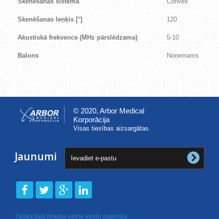
Skenēšanas sistēma
Convex
Skenēšanas leņķis [
°
]
120
Akustiskā frekvence (MHz pārslēdzama)
5-10
Balons
Noņemams
© 2020, Arbor Medical
Korporācija
Visas tiesības aizsargātas.
Jaunumi
Tālāka šajā tīmekļa vietnē esošo materiālu