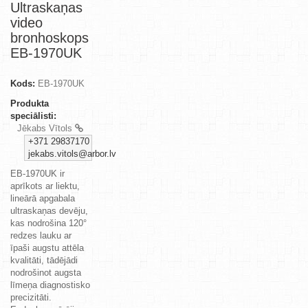
Ultraskaņas
video
bronhoskops
EB-1970UK
Kods:
EB-1970UK
Produkta
speciālisti:
Jēkabs Vītols
+371 29837170
jekabs.vitols@arbor.lv
EB-1970UK ir
aprīkots ar liektu,
lineārā apgabala
ultraskaņas devēju,
kas nodrošina 120°
redzes lauku ar
īpaši augstu attēla
kvalitāti, tādējādi
nodrošinot augsta
līmeņa diagnostisko
precizitāti.