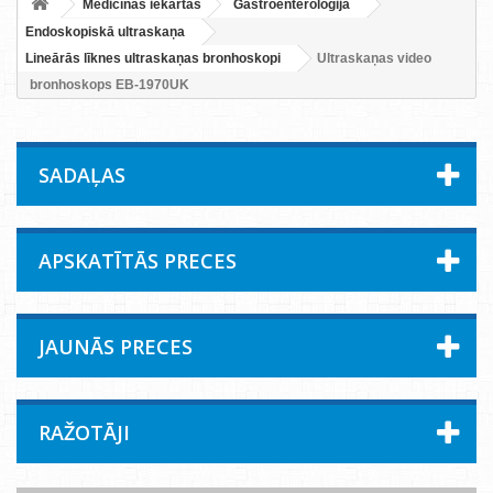
Medicīnas iekārtas
Gastroenteroloģija
Endoskopiskā ultraskaņa
Lineārās līknes ultraskaņas bronhoskopi
Ultraskaņas video
bronhoskops EB-1970UK
SADAĻAS
APSKATĪTĀS PRECES
JAUNĀS PRECES
RAŽOTĀJI