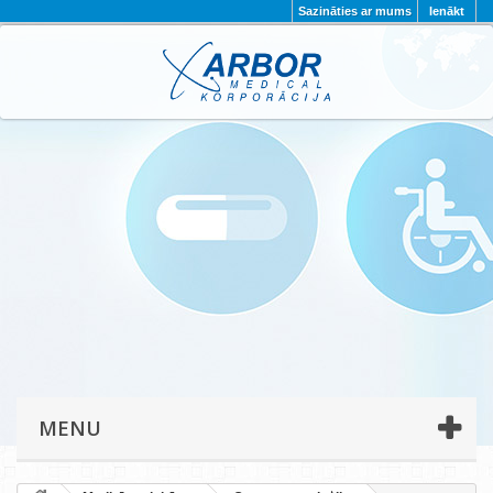
Sazināties ar mums
Ienākt
AKTUALITĀTES
PAR MUMS
PROJEKTI
KONTAKTI
REKVIZĪTI
PRIVĀTUMA POLITIKA
MENU