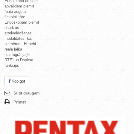
Endoskopa ārējiem
apvalkiem piemīt
īpaši augsta
fleksibilitāte.
Endoskopam piemīt
daudzas
attēlveidošanas
modalitātes, kā,
piemēram, Hitachi
reālā laika
elastogrāfija(HI-
RTE) un Doplera
funkcija.
Kopīgot
Sūtīt draugam
Printēt