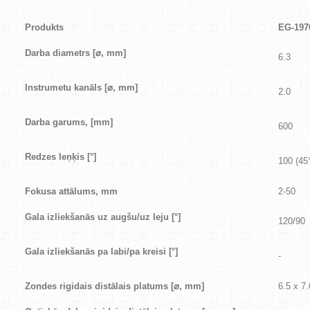
Produkts
EG-197
Darba diametrs [
⌀
, mm]
6.3
Instrumetu kanāls [
⌀
, mm]
2.0
Darba garums, [mm]
600
Redzes leņķis [
°
]
100 (45°
Fokusa attālums, mm
2-50
Gala izliekšanās uz augšu/uz leju [
°
]
120/90
Gala izliekšanās pa labi/pa kreisi [
°
]
-
Zondes rigidais distālais platums [
⌀
, mm]
6.5 x 7.