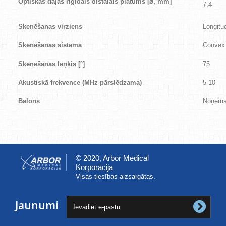
Optiskās daļas rigidais distālais platums [
⌀
, mm]
7.4
Skenēšanas virziens
Longitu
Skenēšanas sistēma
Convex
Skenēšanas leņķis [
°
]
75
Akustiskā frekvence (MHz pārslēdzama)
5-10
Balons
Noņem
© 2020, Arbor Medical
Korporācija
Visas tiesības aizsargātas.
Jaunumi