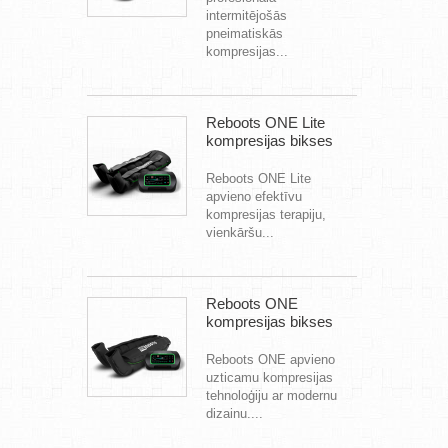
intermitējošās
pneimatiskās
kompresijas...
Reboots ONE Lite
kompresijas bikses
Reboots ONE Lite
apvieno efektīvu
kompresijas terapiju,
vienkāršu...
Reboots ONE
kompresijas bikses
Reboots ONE apvieno
uzticamu kompresijas
tehnoloģiju ar modernu
dizainu....