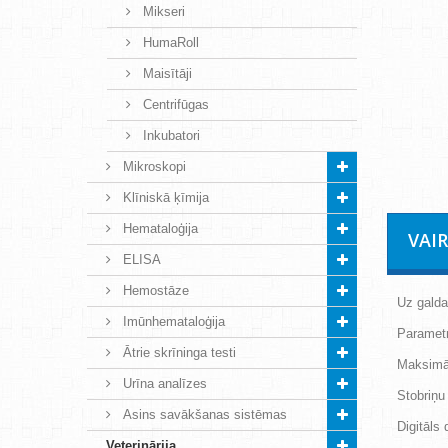
Mikseri
HumaRoll
Maisītāji
Centrifūgas
Inkubatori
Mikroskopi
Klīniskā ķīmija
Hemataloģija
VAI
ELISA
Hemostāze
Uz galda
Imūnhemataloģija
Parametr
Ātrie skrīninga testi
Maksimā
Urīna analīzes
Stobriņu
Asins savākšanas sistēmas
Digitāls
Veterinārija