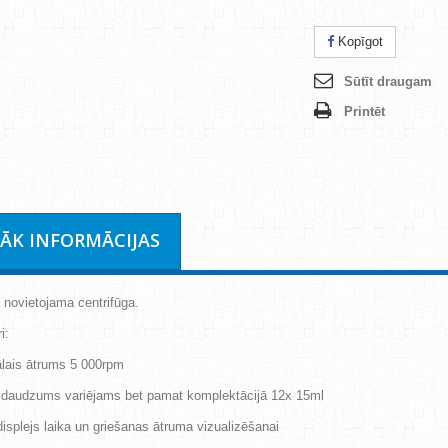
Kopīgot
Sūtīt draugam
Printēt
RĀK INFORMĀCIJAS
 novietojama centrifūga.
i:
lais ātrums 5 000rpm
 daudzums variējams bet pamat komplektācijā 12x 15ml
 displejs laika un griešanas ātruma vizualizēšanai