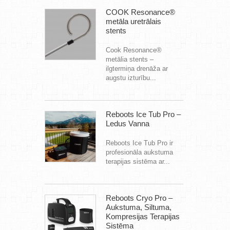
COOK Resonance®
metāla uretrālais
stents
Cook Resonance®
metālia stents –
ilgtermiņa drenāža ar
augstu izturību...
Reboots Ice Tub Pro –
Ledus Vanna
Reboots Ice Tub Pro ir
profesionāla aukstuma
terapijas sistēma ar...
Reboots Cryo Pro –
Aukstuma, Siltuma,
Kompresijas Terapijas
Sistēma