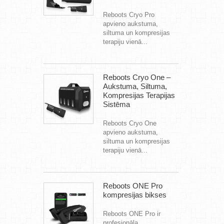
Reboots Cryo Pro
apvieno aukstuma,
siltuma un kompresijas
terapiju vienā...
Reboots Cryo One –
Aukstuma, Siltuma,
Kompresijas Terapijas
Sistēma
Reboots Cryo One
apvieno aukstuma,
siltuma un kompresijas
terapiju vienā...
Reboots ONE Pro
kompresijas bikses
Reboots ONE Pro ir
profesionāla