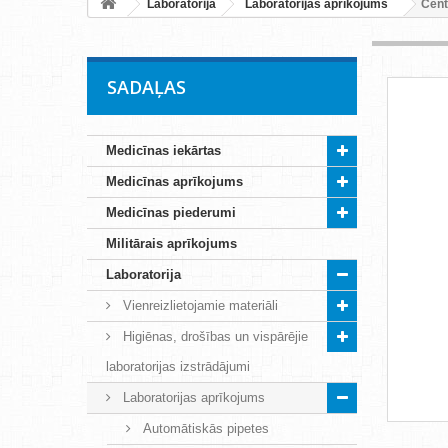
Laboratorija
Laboratorijas aprīkojums
Cent
SADAĻAS
Medicīnas iekārtas
Medicīnas aprīkojums
Medicīnas piederumi
Militārais aprīkojums
Laboratorija
Vienreizlietojamie materiāli
Higiēnas, drošības un vispārējie
laboratorijas izstrādājumi
Laboratorijas aprīkojums
Automātiskās pipetes