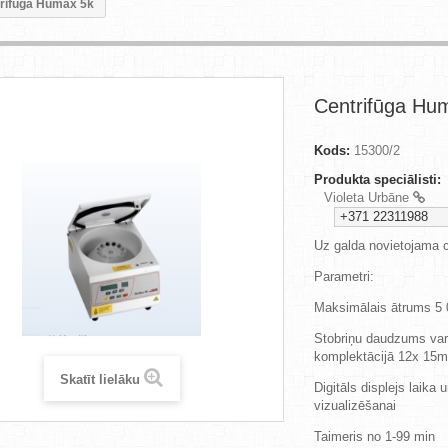
rifūga Humax 5k
Centrifūga Hu
Kods:
15300/2
Produkta speciālisti:
Violeta Urbāne
+371 22311988
Uz galda novietojama c
Parametri:
Maksimālais ātrums 5
Stobriņu daudzums var
komplektācijā 12x 15m
Skatīt lielāku
Digitāls displejs laika
vizualizēšanai
Taimeris no 1-99 min