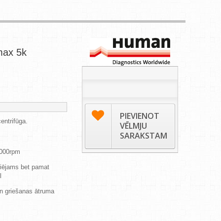
max 5k
PIEVIENOT
entrifūga.
VĒLMJU
SARAKSTAM
 000rpm
iējams bet pamat
l
 un griešanas ātruma