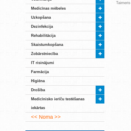
Taimeris
Medicīnas mēbeles
Uzkopšana
Dezinfekcija
Rehabilitācija
Skaistumkopšana
Zobārstniecība
IT risinājumi
Farmācija
Higiēna
Drošība
Medicīnisko ierīču testēšanas
iekārtas
Noma