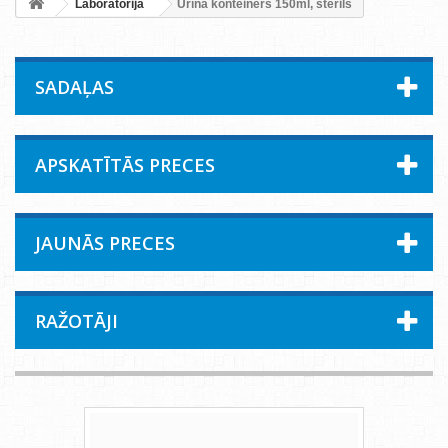
Laboratorija
Urīna konteiners 150ml, sterils
SADAĻAS
APSKATĪTĀS PRECES
JAUNĀS PRECES
RAŽOTĀJI