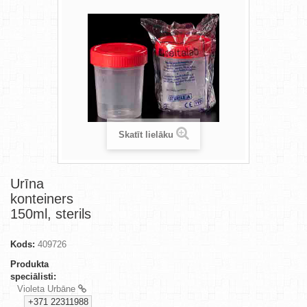
Skatīt lielāku
Urīna
konteiners
150ml, sterils
Kods:
409726
Produkta
speciālisti:
Violeta Urbāne
+371 22311988