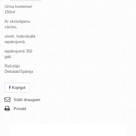
Urīna konteineri
150ml
Ar skrūvējamu
vāciņu,
sterili, Individuālā
iepakojumā.
iepakojumā 350
gab.
Ražotājs
Deltalab/Spānija
Kopīgot
Sūtīt draugam
Printēt