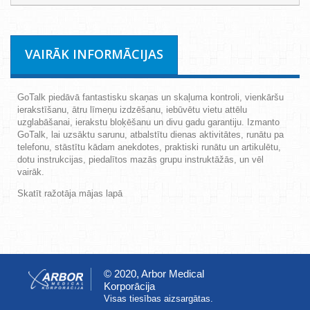
VAIRĀK INFORMĀCIJAS
GoTalk piedāvā fantastisku skaņas un skaļuma kontroli, vienkāršu
ierakstīšanu, ātru līmeņu izdzēšanu, iebūvētu vietu attēlu
uzglabāšanai, ierakstu bloķēšanu un divu gadu garantiju. Izmanto
GoTalk, lai uzsāktu sarunu, atbalstītu dienas aktivitātes, runātu pa
telefonu, stāstītu kādam anekdotes, praktiski runātu un artikulētu,
dotu instrukcijas, piedalītos mazās grupu instruktāžās, un vēl
vairāk.
Skatīt ražotāja mājas lapā
© 2020, Arbor Medical
Korporācija
Visas tiesības aizsargātas.