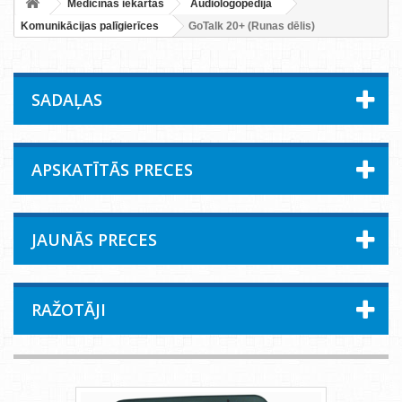
Medicīnas iekārtas
Audiologopēdija
Komunikācijas palīgierīces
GoTalk 20+ (Runas dēlis)
SADAĻAS
APSKATĪTĀS PRECES
JAUNĀS PRECES
RAŽOTĀJI