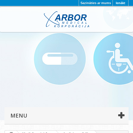
Sazināties ar mums
Ienākt
AKTUALITĀTES
PAR MUMS
PROJEKTI
KONTAKTI
REKVIZĪTI
PRIVĀTUMA POLITIKA
MENU