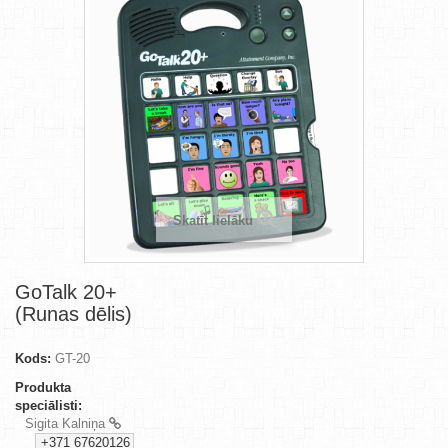
Skatīt lielāku
GoTalk 20+
(Runas dēlis)
Kods:
GT-20
Produkta
speciālisti:
Sigita Kalniņa
+371 67620126