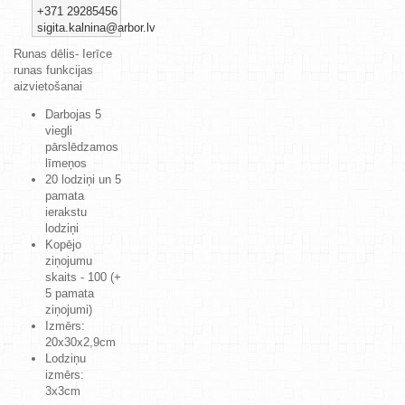
+371 29285456
sigita.kalnina@arbor.lv
Runas dēlis- Ierīce
runas funkcijas
aizvietošanai
Darbojas 5
viegli
pārslēdzamos
līmeņos
20 lodziņi un 5
pamata
ierakstu
lodziņi
Kopējo
ziņojumu
skaits - 100 (+
5 pamata
ziņojumi)
Izmērs:
20x30x2,9cm
Lodziņu
izmērs:
3x3cm