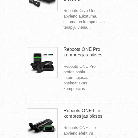
Reboots Cryo One
apvieno aukstuma,
siltuma un kompresijas
terapiju vienā...
Reboots ONE Pro
kompresijas bikses
Reboots ONE Pro ir
profesionāla
intermitējošās
pneimatiskās
kompresijas...
Reboots ONE Lite
kompresijas bikses
Reboots ONE Lite
apvieno efektīvu