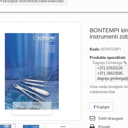
ķirurģiski instrumenti zobārstniecībai
BONTEMPI ķiru
instrumenti zob
Kods:
BONTEMPI
Produkta speciālisti:
Dagnija Grīnberga
+371 67620126
+371 26623595
dagnija.grinberga@
Visa veida ķirurģiski k
zobārstniecībai
Kopīgot
Skatīt lielāku
Sūtīt draugam
Printēt