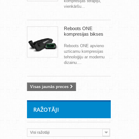
kompresijas terapiju,
vienkāršu...
Reboots ONE
kompresijas bikses
Reboots ONE apvieno
uzticamu kompresijas
tehnoloģiju ar modernu
dizainu....
Visas jaunās preces
RAŽOTĀJI
Visi ražotāji