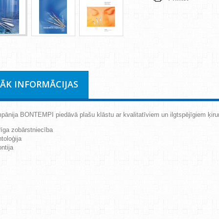
RĀK INFORMĀCIJAS
mpānija BONTEMPI piedāvā plašu klāstu ar kvalitatīviem un ilgtspējīgiem ķiru
īga zobārstniecība
toloģija
ntija