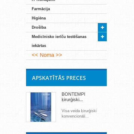
Farmācija
Higiēna
Drošība
Medicīnisko ierīču testēšanas
iekārtas
Noma
APSKATĪTĀS PRECES
BONTEMPI
ķirurģiski...
Visa veida ķirurģiski
konvencionāli...