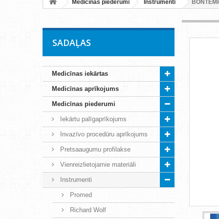
Medicīnas piederumi
Instrumenti
BONTEMPI 
SADAĻAS
Medicīnas iekārtas
Medicīnas aprīkojums
Medicīnas piederumi
Iekārtu palīgaprīkojums
Invazīvo procedūru aprīkojums
Pretsaaugumu profilakse
Vienreizlietojamie materiāli
Instrumenti
Promed
Richard Wolf