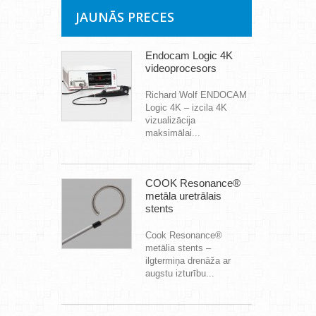
JAUNĀS PRECES
Endocam Logic 4K
videoprocesors
Richard Wolf ENDOCAM
Logic 4K – izcila 4K
vizualizācija
maksimālai...
COOK Resonance®
metāla uretrālais
stents
Cook Resonance®
metālia stents –
ilgtermiņa drenāža ar
augstu izturību...