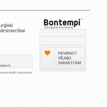
rģiski
ārstniecībai
PIEVIENOT
VĒLMJU
SARAKSTAM
arbor.lv
onvencionāli instrumenti