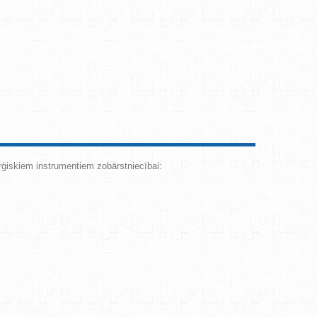
rģiskiem instrumentiem zobārstniecībai: