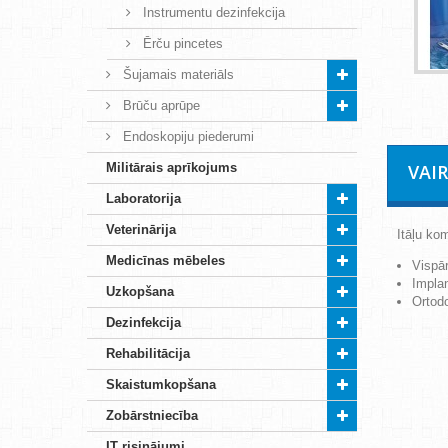
Instrumentu dezinfekcija
Ērču pincetes
Šujamais materiāls
Brūču aprūpe
Endoskopiju piederumi
Militārais aprīkojums
VAI
Laboratorija
Veterinārija
Itāļu ko
Medicīnas mēbeles
Vispār
Implan
Uzkopšana
Ortodo
Dezinfekcija
Rehabilitācija
Skaistumkopšana
Zobārstniecība
IT risinājumi