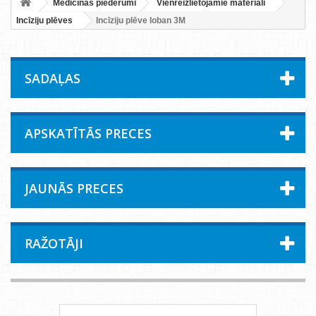
Medicīnas piederumi
Vienreizlietojamie materiāli
Incīziju plēves
Incīziju plēve Ioban 3M
SADAĻAS
APSKATĪTĀS PRECES
JAUNĀS PRECES
RAŽOTĀJI