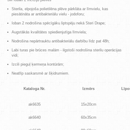
Sterila, elpojoša polietilēna plēve pārklāta ar līmvielu, kas
piesātināta ar antibakteriālu vielu - jodoforu;
Ioban 2 nodrošina spēcīgāku liptspēju nekā Steri Drape;
Augstākās kvalitātes spiedienjutīga līmviela;
Nodrošina nepārtrauktu antibakteriālu darbību līdz pat 48h;
Labi turas pie brūces malām - ilgstoši nodrošina sterilu operācijas
vidi;
Izcili pieguļ ķermeņa kontūrām;
Neatlīp saskarsmē ar šķidrumiem.
Kataloga Nr.
Izmērs
Līpo
ak6635
15x20cm
ak6640
60x35cm