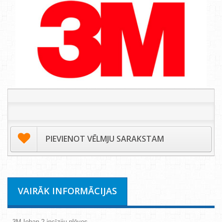
PIEVIENOT VĒLMJU SARAKSTAM
VAIRĀK INFORMĀCIJAS
3M Ioban 2 incīziju plēves