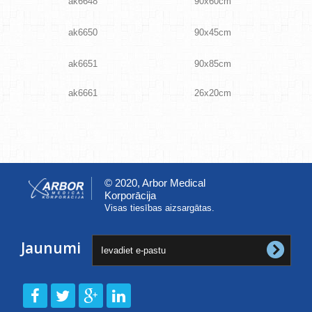
ak6648
90x60cm
ak6650
90x45cm
ak6651
90x85cm
ak6661
26x20cm
© 2020, Arbor Medical
Korporācija
Visas tiesības aizsargātas.
Jaunumi