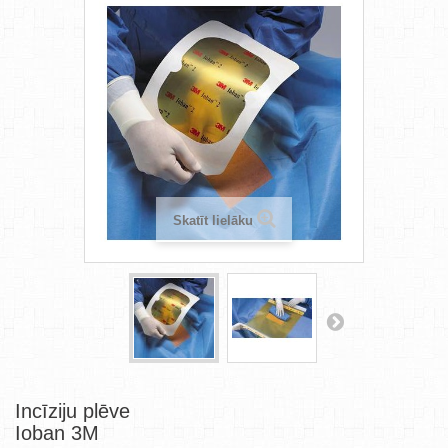
Skatīt lielāku
Incīziju plēve
Ioban 3M