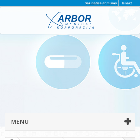
Sazināties ar mums
Ienākt
AKTUALITĀTES
PAR MUMS
PROJEKTI
KONTAKTI
REKVIZĪTI
PRIVĀTUMA POLITIKA
MENU