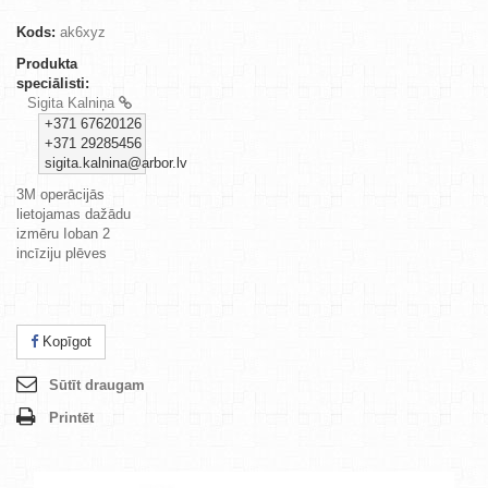
Kods:
ak6xyz
Produkta
speciālisti:
Sigita Kalniņa
+371 67620126
+371 29285456
sigita.kalnina@arbor.lv
3M operācijās
lietojamas dažādu
izmēru Ioban 2
incīziju plēves
Kopīgot
Sūtīt draugam
Printēt