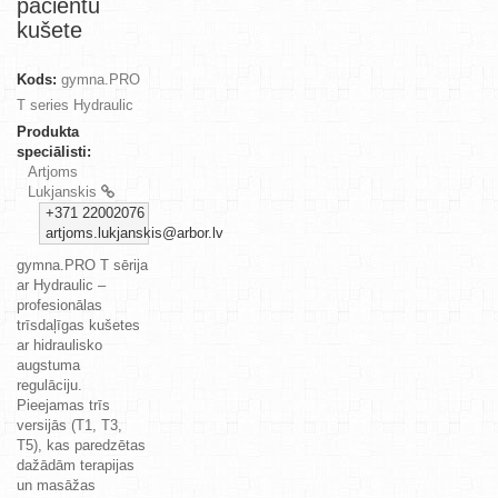
pacientu
kušete
Kods:
gymna.PRO
T series Hydraulic
Produkta
speciālisti:
Artjoms
Lukjanskis
+371 22002076
artjoms.lukjanskis@arbor.lv
gymna.PRO T sērija
ar Hydraulic –
profesionālas
trīsdaļīgas kušetes
ar hidraulisko
augstuma
regulāciju.
Pieejamas trīs
versijās (T1, T3,
T5), kas paredzētas
dažādām terapijas
un masāžas