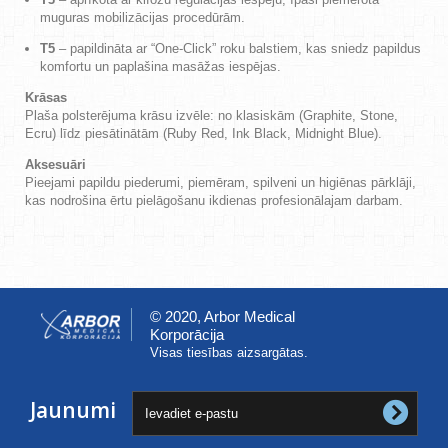
muguras mobilizācijas procedūrām.
T5
– papildināta ar “One-Click” roku balstiem, kas sniedz papildus
komfortu un paplašina masāžas iespējas.
Krāsas
Plaša polsterējuma krāsu izvēle: no klasiskām (Graphite, Stone,
Ecru) līdz piesātinātām (Ruby Red, Ink Black, Midnight Blue).
Aksesuāri
Pieejami papildu piederumi, piemēram, spilveni un higiēnas pārklāji,
kas nodrošina ērtu pielāgošanu ikdienas profesionālajam darbam.
© 2020, Arbor Medical
Korporācija
Visas tiesības aizsargātas.
Jaunumi