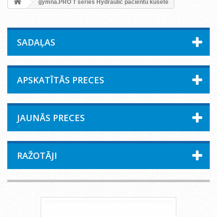
gymna.PRO T series Hydraulic pacientu kušete
SADAĻAS
APSKATĪTĀS PRECES
JAUNĀS PRECES
RAŽOTĀJI