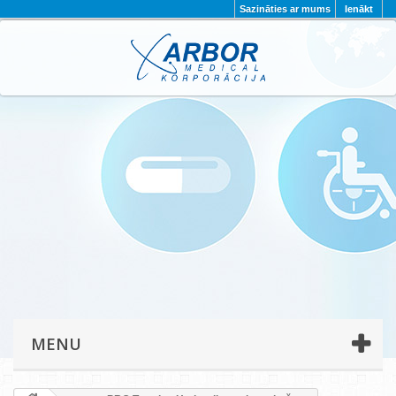
Sazināties ar mums
Ienākt
AKTUALITĀTES
PAR MUMS
PROJEKTI
KONTAKTI
REKVIZĪTI
PRIVĀTUMA POLITIKA
MENU