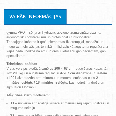
VAIRĀK INFORMĀCIJAS
gymna.PRO T sērija ar Hydraulic apvieno izsmalcinātu dizainu,
ergonomisku polsterējumu un profesionālu funkcionalitāti.
Trīsdaļīgās kušetes ir īpaši piemērotas fizioterapijai, masāžai un
muguras mobilizācijas tehnikām. Hidrauliskā augstuma regulācija ar
kājas pedāli nodrošina ērtu un drošu lietošanu gan pacientam, gan
speciālistam.
Tehniskās īpašības
Visas versijas piedāvā izmērus
206 × 67 cm
, pacelšanas kapacitāti
līdz
200 kg
un augstuma regulāciju
47–97 cm
diapazonā. Kušetēm
ir IP21 aizsardzība pret mitrumu un motora lietošanas cikls
2
minūtes ieslēgts / 18 minūtes izslēgts
, kas nodrošina drošu un
ilgmūžīgu lietošanu.
Atšķirības starp modeļiem:
T1
– universāla trīsdaļīga kušete ar manuāli regulējamu galvas un
muguras sekciju.
T3
– aprīkota ar kifožu regulācijas iespēju, īpaši piemērota