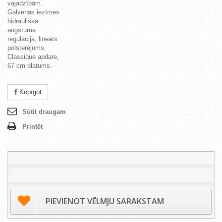
vajadzībām.
Galvenās iezīmes:
hidrauliskā
augstuma
regulācija, lineārs
polsterējums,
Classique apdare,
67 cm platums.
Kopīgot
Sūtīt draugam
Printēt
PIEVIENOT VĒLMJU SARAKSTAM