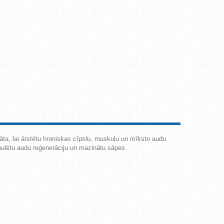
dāta, lai ārstētu hroniskas cīpslu, muskuļu un mīksto audu
mulētu audu reģenerāciju un mazinātu sāpes.