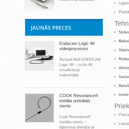
Ligame
Plantā
Tehni
JAUNĀS PRECES
Strāv
Maksi
Endocam Logic 4K
videoprocesors
Skāri
Roktu
Richard Wolf ENDOCAM
Logic 4K – izcila 4K
Atmiņ
vizualizācija
maksimālai...
Savie
Baroš
Izmēr
COOK Resonance®
metāla uretrālais
Prie
stents
Precīz
Cook Resonance®
metālia stents –
Lietot
ilgtermiņa drenāža ar