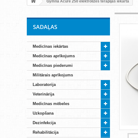
Gymna Acure 250 elektrolīzes terapijas iekārta
SADAĻAS
Medicīnas iekārtas
Medicīnas aprīkojums
Medicīnas piederumi
Militārais aprīkojums
Laboratorija
Veterinārija
Medicīnas mēbeles
Uzkopšana
Dezinfekcija
Rehabilitācija