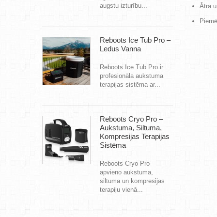
augstu izturību...
Ātra u
Piemēr
Reboots Ice Tub Pro –
Ledus Vanna
Reboots Ice Tub Pro ir
profesionāla aukstuma
terapijas sistēma ar...
Reboots Cryo Pro –
Aukstuma, Siltuma,
Kompresijas Terapijas
Sistēma
Reboots Cryo Pro
apvieno aukstuma,
siltuma un kompresijas
terapiju vienā...