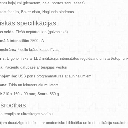
ntu bojājumi (piemēram, ceļa, potītes sānu saites)
rais fascīts, Baker cista, Haglunda sindroms
skās specifikācijas:
as veids:
Tiešā nepārtraukta (galvaniskā)
mālā intensitāte:
2500 μA
enekrāns:
7 collu krāsu kapacitīvais
ris:
Ergonomisks ar LED indikāciju, intensitātes regulēšanu un start/stop funk
a:
Pacientu datubāze ar terapijas vēsturi
nojamība:
USB ports programmatūras atjauninājumiem
ana:
Tīkla un iebūvēts akumulators
i:
210 x 160 x 90 mm;
Svars:
850 g
kšrocības:
a terapija ar ultraskaņas vadību
ājam draudzīgs interfeiss ar anatomisko bibliotēku un kontrindikāciju sarakstu