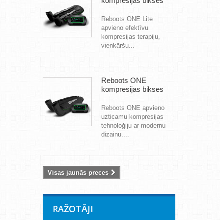
kompresijas bikses
Reboots ONE Lite
apvieno efektīvu
kompresijas terapiju,
vienkāršu...
Reboots ONE
kompresijas bikses
Reboots ONE apvieno
uzticamu kompresijas
tehnoloģiju ar modernu
dizainu....
Visas jaunās preces
RAŽOTĀJI