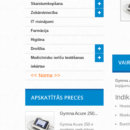
Skaistumkopšana
Zobārstniecība
IT risinājumi
Farmācija
Higiēna
Drošība
Medicīnisko ierīču testēšanas
VAI
iekārtas
Noma
Gymna A
bojājumu
Indik
APSKATĪTĀS PRECES
Hronis
Gymna Acure 250...
Muskuļ
Bursīt
Gymna Acure 250 ir
moderns perkutānas...