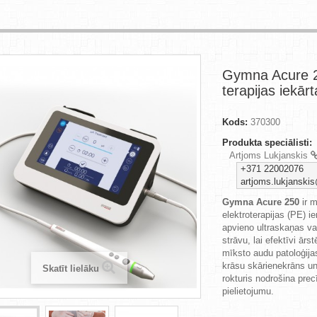
Gymna Acure 25
terapijas iekārt
Kods:
370300
Produkta speciālisti:
Artjoms Lukjanskis
+371 22002076
artjoms.lukjanskis
Gymna Acure 250
ir 
elektroterapijas (PE) i
apvieno ultraskaņas va
strāvu, lai efektīvi ārs
mīksto audu patoloģijas
krāsu skārienekrāns u
Skatīt lielāku
rokturis nodrošina prec
pielietojumu.