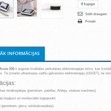
Kopīgot
Sūtīt draugam
Printēt
RĀK INFORMĀCIJAS
cure 250
ir augstas kvalitātes perkutānas elektroterapijas ierīce, kas izstrā
s. Tā izmanto ultraskaņas vadītu galvanisko elektroterapiju (USGET), lai sti
ācijas:
kas tendinopātijas (piemēram, patellas, Ahileja, rotatora manžetes)
u bojājumi un miofasciālie trigerpunkti
i (piemēram, pleca, retrokalcaneālais)