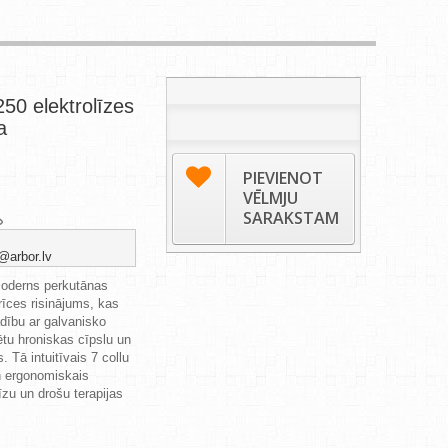
0 elektrolīzes
a
PIEVIENOT
VĒLMJU
SARAKSTAM
@arbor.lv
moderns perkutānas
erīces risinājums, kas
dību ar galvanisko
tētu hroniskas cīpslu un
. Tā intuitīvais 7 collu
n ergonomiskais
īzu un drošu terapijas