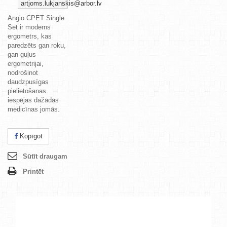
artjoms.lukjanskis@arbor.lv
Angio CPET Single
Set ir moderns
ergometrs, kas
paredzēts gan roku,
gan guļus
ergometrijai,
nodrošinot
daudzpusīgas
pielietošanas
iespējas dažādās
medicīnas jomās.
Kopīgot
Sūtīt draugam
Printēt