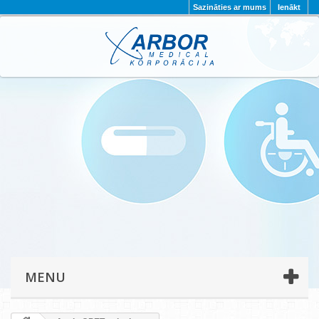
Sazināties ar mums
Ienākt
AKTUALITĀTES
PAR MUMS
PROJEKTI
KONTAKTI
REKVIZĪTI
PRIVĀTUMA POLITIKA
MENU