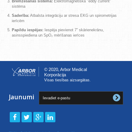
Bremzēšanas sistēma:
Elektromagnētiskā "eddy current"
sistēma
Saderība:
Atbalsta integrāciju ar stresa EKG un spirometrijas
ierīcēm
Papildu iespējas:
Iespēja pievienot 7” skārienekrānu,
asinsspiediena un SpO₂ mērīšanas ierīces
© 2020, Arbor Medical
Korporācija
Visas tiesības aizsargātas.
Jaunumi