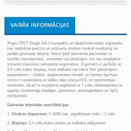
VAIRĀK INFORMĀCIJAS
Angio CPET Single Set ir kompakts un daudzfunkcionāls ergometrs,
kas nodrošina precīzu un uzticamu slodzes kontroli neatkarīgi no
pedāļu griešanās ātruma. Ierīce īpaši piemērota pacientiem ar
kustību traucējumiem, senioriem vai situācijām, kur nav iespējams
izmantot klasiskos velosipēdu ergometrus. Ergometrs ir aprīkots ar
3,5 collu krāsu displeju, kurā reāllaikā var sekot līdzi galvenajiem
parametriem – slodzei, apgriezieniem minūtē, un treniņa ilgumam.
Ierīce ir savietojama ar lielāko daļu stresa EKG un spirometrijas
sistēmām, kā arī to iespējams papildināt ar 7 collu skārienekrānu un
papildu monitoringa iespējām, piemēram, asinsspiediena un SpO₂
mērījumiem.
Galvenās tehniskās specifikācijas:
Slodzes diapazons:
7–1000 vati, regulēšanas solis – 1 vats
Displejs:
3,5 collu krāsu ekrāns ar reāllaika rādījumiem