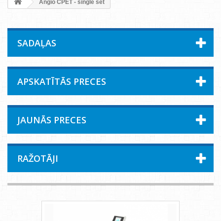
Angio CPET - single set
SADAĻAS
APSKATĪTĀS PRECES
JAUNĀS PRECES
RAŽOTĀJI