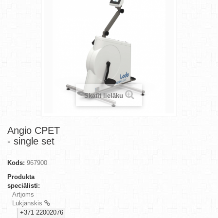
Skatīt lielāku
Angio CPET
- single set
Kods:
967900
Produkta
speciālisti:
Artjoms
Lukjanskis
+371 22002076