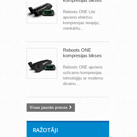
kompresijas bikses
Reboots ONE Lite
apvieno efektīvu
kompresijas terapiju,
vienkāršu...
Reboots ONE
kompresijas bikses
Reboots ONE apvieno
uzticamu kompresijas
tehnoloģiju ar modernu
dizainu....
Visas jaunās preces
RAŽOTĀJI