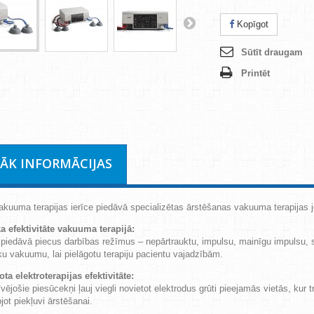
Kopīgot
Sūtīt draugam
Printēt
RĀK INFORMĀCIJAS
kuuma terapijas ierīce piedāvā specializētas ārstēšanas vakuuma terapijas j
a efektivitāte vakuuma terapijā:
 piedāvā piecus darbības režīmus – nepārtrauktu, impulsu, mainīgu impulsu, s
 vakuumu, lai pielāgotu terapiju pacientu vajadzībām.
ta elektroterapijas efektivitāte:
vējošie piesūcekņi ļauj viegli novietot elektrodus grūti pieejamās vietās, kur t
jot piekļuvi ārstēšanai.