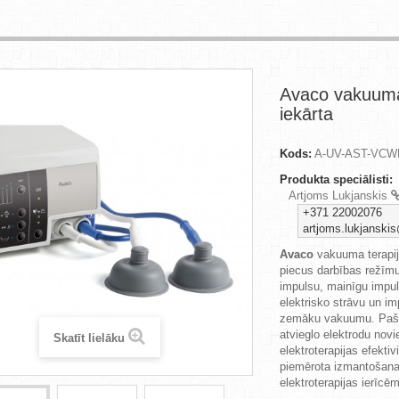
Avaco vakuuma
iekārta
Kods:
A-UV-AST-VCW
Produkta speciālisti:
Artjoms Lukjanskis
+371 22002076
artjoms.lukjanskis
Avaco
vakuuma terapij
piecus darbības režīmu
impulsu, mainīgu impul
elektrisko strāvu un im
zemāku vakuumu. Pašbl
atvieglo elektrodu novi
Skatīt lielāku
elektroterapijas efektiv
piemērota izmantošana
elektroterapijas ierīcēm