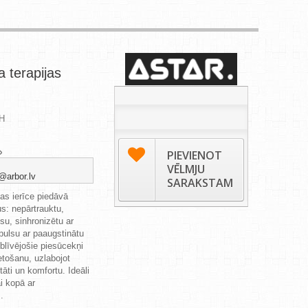
 terapijas
H
PIEVIENOT
VĒLMJU
@arbor.lv
SARAKSTAM
as ierīce piedāvā
s: nepārtrauktu,
su, sinhronizētu ar
pulsu ar paaugstinātu
īvējošie piesūcekņi
etošanu, uzlabojot
itāti un komfortu. Ideāli
i kopā ar
.