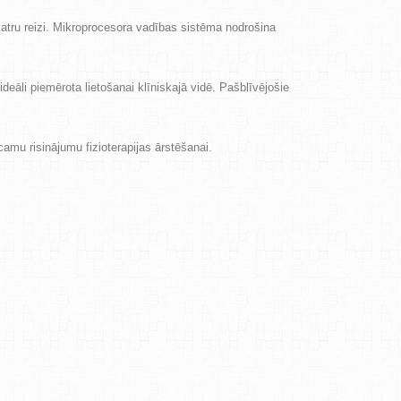
atru reizi. Mikroprocesora vadības sistēma nodrošina
 ideāli piemērota lietošanai klīniskajā vidē. Pašblīvējošie
camu risinājumu fizioterapijas ārstēšanai.