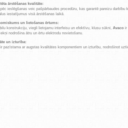
tēta ārstēšanas kvalitāte:
 pēc ieslēgšanas veic pašpārbaudes procedūru, kas garantē pareizu darbību k
lus iestatījumus visā ārstēšanas laikā.
omiskums un lietošanas ērtums:
bilu konstrukciju, viegli lietojamu interfeisu un efektīvu, klusu sūkni,
Avaco
ir
ekņi nodrošina ātru un ērtu elektrodu novietošanu.
āte un izturība:
 ir pazīstama ar augstas kvalitātes komponentiem un izturību, nodrošinot uzti