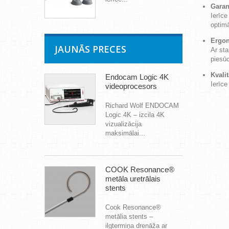
Garan
Ierīce
optimā
Ergon
JAUNĀS PRECES
Ar sta
piesūc
Kvalit
Endocam Logic 4K
Ierīce
videoprocesors
Richard Wolf ENDOCAM
Logic 4K – izcila 4K
vizualizācija
maksimālai...
COOK Resonance®
metāla uretrālais
stents
Cook Resonance®
metālia stents –
ilgtermiņa drenāža ar