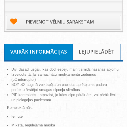
PIEVIENOT VĒLMJU SARAKSTAM
VAIRĀK INFORMĀCIJAS
LEJUPIELĀDĒT
Divi dažādi uzgaļi, kas dod iespēju mainīt smidzināšānas apjomu
Izveidots tā, lai samazinātu medikamentu zudumus
(LC
interrupter)
BOY SX augstā veiktspēja un papildus aprīkojums padara
perfektu ārstējot smagas elpceļu slimības.
PIF kontrolieris - atpazīst, ja kāds elpo pārāk ātri, vai pārāk lēni
un pielāgojas pacientam.
Komplektā nāk:
Iemute
Mīksta, regulējama maska