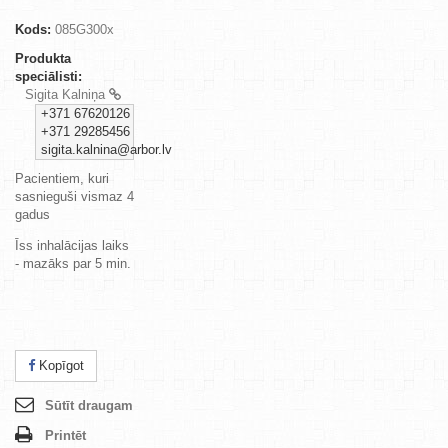
Kods:
085G300x
Produkta
speciālisti:
Sigita Kalniņa
+371 67620126
+371 29285456
sigita.kalnina@arbor.lv
Pacientiem, kuri
sasnieguši vismaz 4
gadus
Īss inhalācijas laiks
- mazāks par 5 min.
Kopīgot
Sūtīt draugam
Printēt