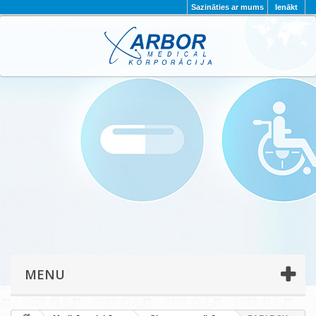
Sazināties ar mums
Ienākt
AKTUALITĀTES
PAR MUMS
PROJEKTI
KONTAKTI
REKVIZĪTI
PRIVĀTUMA POLITIKA
MENU