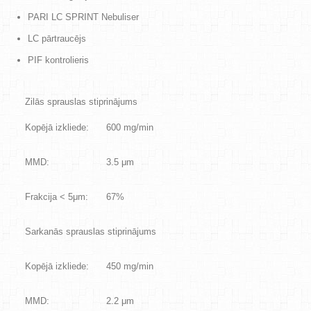
PARI LC SPRINT Nebuliser
LC pārtraucējs
PIF kontrolieris
Zilās sprauslas stiprinājums
Kopējā izkliede:
600 mg/min
MMD:
3.5 μm
Frakcija < 5μm:
67%
Sarkanās sprauslas stiprinājums
Kopējā izkliede:
450 mg/min
MMD:
2.2 μm