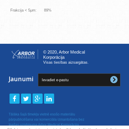
Frakcija < 5μm:
89%
© 2020, Arbor Medical
Korporācija
Visas tiesības aizsargātas.
Jaunumi
Tālāka šajā tīmekļa vietnē esošo materiālu
pārpublicēšana vai komerciāla izmantošana bez
īpašas uzņēmuma Arbor Medical Korporācija