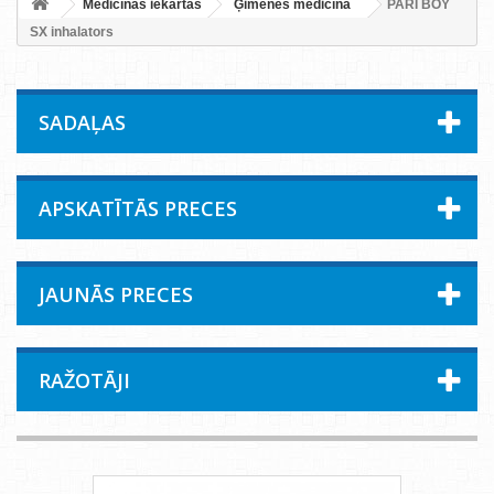
Medicīnas iekārtas
Ģimenes medicīna
PARI BOY
SX inhalators
SADAĻAS
APSKATĪTĀS PRECES
JAUNĀS PRECES
RAŽOTĀJI