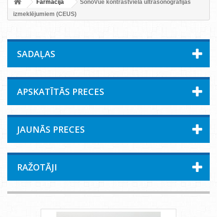
Farmācija
SonoVue kontrastviela ultrasonogrāfijas
izmeklējumiem (CEUS)
SADAĻAS
APSKATĪTĀS PRECES
JAUNĀS PRECES
RAŽOTĀJI