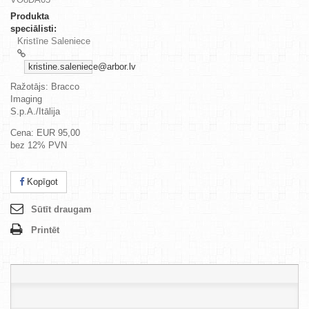
Produkta
speciālisti:
Kristīne Saleniece
kristine.saleniece@arbor.lv
Ražotājs: Bracco
Imaging
S.p.A./Itālija
Cena: EUR 95,00
bez 12% PVN
Kopīgot
Sūtīt draugam
Printēt