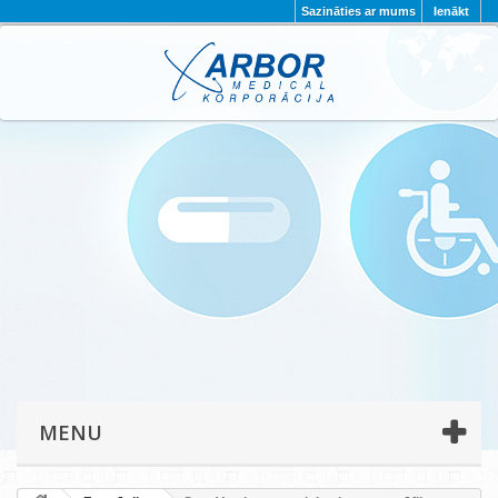
Sazināties ar mums
Ienākt
AKTUALITĀTES
PAR MUMS
PROJEKTI
KONTAKTI
REKVIZĪTI
PRIVĀTUMA POLITIKA
MENU