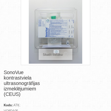
Skatīt lielāku
SonoVue
kontrastviela
ultrasonogrāfijas
izmeklējumiem
(CEUS)
Kods:
ATĶ:
VO8DA05