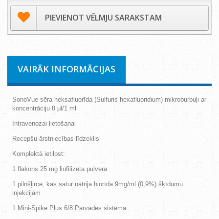
PIEVIENOT VĒLMJU SARAKSTAM
VAIRĀK INFORMĀCIJAS
SonoVue sēra heksafluorīda (Sulfuris hexafluoridium) mikroburbuļi ar
koncentrāciju 8 μl/1 ml
Intravenozai lietošanai
Recepšu ārstniecības līdzeklis
Komplektā ietilpst:
1 flakons 25 mg liofilizēta pulvera
1 pilnšļirce, kas satur nātrija hlorīda 9mg/ml (0,9%) šķīdumu
injekcijām
1 Mini-Spike Plus 6/8 Pārvades sistēma