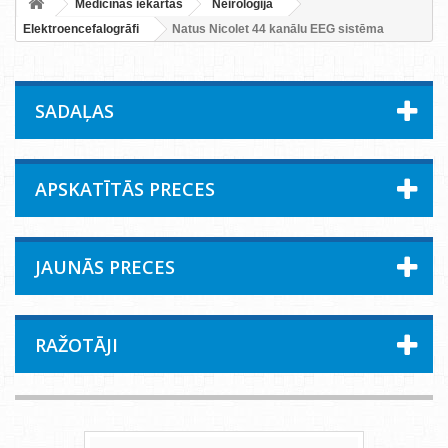
Medicīnas iekārtas
Neiroloģija
Elektroencefalogrāfi
Natus Nicolet 44 kanālu EEG sistēma
SADAĻAS
APSKATĪTĀS PRECES
JAUNĀS PRECES
RAŽOTĀJI