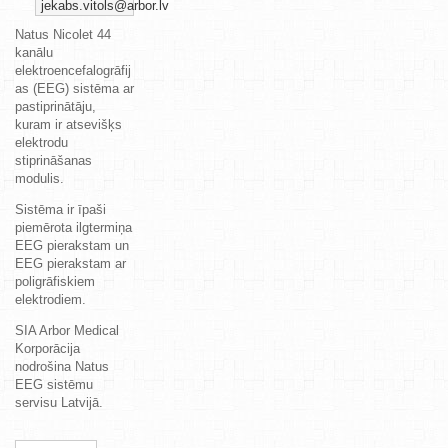
jekabs.vitols@arbor.lv
Natus Nicolet 44
kanālu
elektroencefalogrāfij
as (EEG) sistēma ar
pastiprinātāju,
kuram ir atsevišķs
elektrodu
stiprināšanas
modulis.
Sistēma ir īpaši
piemērota ilgtermiņa
EEG pierakstam un
EEG pierakstam ar
poligrāfiskiem
elektrodiem.
SIA Arbor Medical
Korporācija
nodrošina Natus
EEG sistēmu
servisu Latvijā.