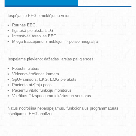
Iespējamie EEG izmeklējumu veidi:
Rutīnas EEG,
Ilgstošā pieraksta EEG
Intensīvās terapijas EEG
Miega traucējumu izmeklējumi - polisomnogrāfija
Iespējams pievienot dažādas ārējās palīgierīces:
Fotostimulators,
Videonovērošanas kamera
SpO
sensors; EKG, EMG pieraksts
2
Pacienta atzīmju poga
Pacientu vitālo funkciju monitorus
Vairākas līdzsprieguma iekārtas un sensorus
Natus nodrošina nepārspējamus, funkcionālus programmatūras
risinājumus EEG analīzei.