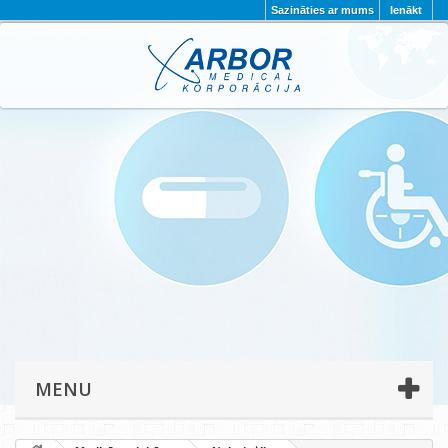
Sazināties ar mums
Ienākt
AKTUALITĀTES
PAR MUMS
PROJEKTI
KONTAKTI
REKVIZĪTI
PRIVĀTUMA POLITIKA
MENU