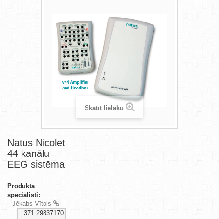
Skatīt lielāku
Natus Nicolet
44 kanālu
EEG sistēma
Produkta
speciālisti:
Jēkabs Vītols
+371 29837170