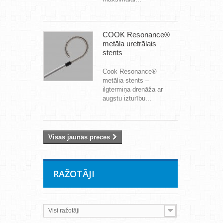
COOK Resonance®
metāla uretrālais
stents
Cook Resonance®
metālia stents –
ilgtermiņa drenāža ar
augstu izturību...
Visas jaunās preces
RAŽOTĀJI
Visi ražotāji