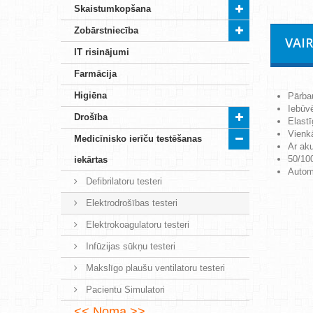
Skaistumkopšana
Zobārstniecība
VAI
IT risinājumi
Farmācija
Higiēna
Pārba
Iebūvē
Drošība
Elastī
Vienkā
Medicīnisko ierīču testēšanas
Ar ak
50/100
iekārtas
Automā
Defibrilatoru testeri
Elektrodrošības testeri
Elektrokoagulatoru testeri
Infūzijas sūkņu testeri
Makslīgo plaušu ventilatoru testeri
Pacientu Simulatori
Noma