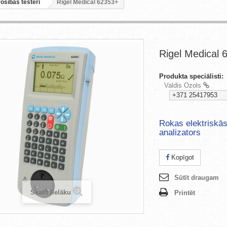
ošības testeri
Rigel Medical 62353+
Rigel Medical 
Produkta speciālisti:
Valdis Ozols
+371 25417953
Rokas elektriskā
analizators
Kopīgot
Sūtīt draugam
Skatīt lielāku
Printēt