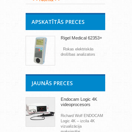
APSKATĪTĀS PRECES
Rigel Medical 62353+
Rokas elektriskās
drošības analizators
JAUNĀS PRECES
Endocam Logic 4K
videoprocesors
Richard Wolf ENDOCAM
Logic 4K – izcila 4K
vizualizācija
maksimālai...