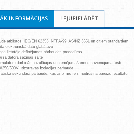
RĀK INFORMĀCIJAS
LEJUPIELĀDĒT
ude atbilstoši IEC/EN 62353, NFPA-99, AS/NZ 3551 un citiem standartiem
ta elektroniskā datu glabātuve
gas lietotāja definējamas pārbaudes procedūras
rša datora saziņas saite
umulatoru darbināma izolācijas un zemējuma/zemes savienojuma testi
/250/500V līdzstrāvas izolācijas pārbaude
tiskā sekundārā pārbaude, kas ar pirmo reizi nodrošina pareizu rezultātu