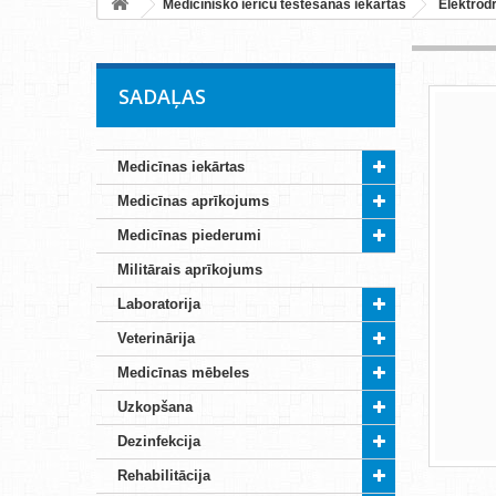
Medicīnisko ierīču testēšanas iekārtas
Elektrodr
SADAĻAS
Medicīnas iekārtas
Medicīnas aprīkojums
Medicīnas piederumi
Militārais aprīkojums
Laboratorija
Veterinārija
Medicīnas mēbeles
Uzkopšana
Dezinfekcija
Rehabilitācija