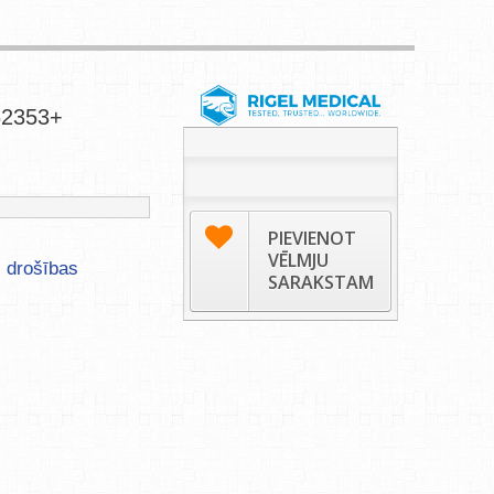
62353+
PIEVIENOT
VĒLMJU
s drošības
SARAKSTAM