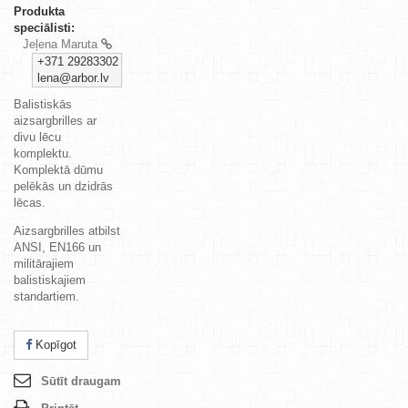
Produkta
speciālisti:
Jeļena Maruta
+371 29283302
lena@arbor.lv
Balistiskās
aizsargbrilles ar
divu lēcu
komplektu.
Komplektā dūmu
pelēkās un dzidrās
lēcas.
Aizsargbrilles atbilst
ANSI, EN166 un
militārajiem
balistiskajiem
standartiem.
Kopīgot
Sūtīt draugam