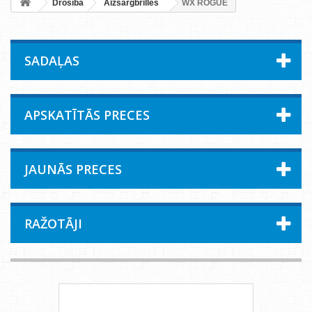
Drošība
Aizsargbrilles
WX ROGUE
SADAĻAS
APSKATĪTĀS PRECES
JAUNĀS PRECES
RAŽOTĀJI