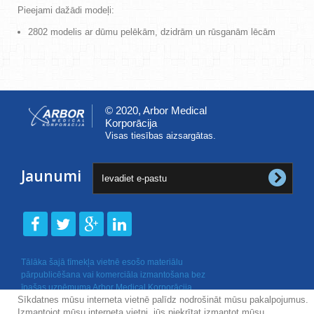
Pieejami dažādi modeļi:
2802 modelis ar dūmu pelēkām, dzidrām un rūsganām lēcām
© 2020, Arbor Medical
Korporācija
Visas tiesības aizsargātas.
Jaunumi
Tālāka šajā tīmekļa vietnē esošo materiālu
pārpublicēšana vai komerciāla izmantošana bez
īpašas uzņēmuma Arbor Medical Korporācija
Sīkdatnes mūsu interneta vietnē palīdz nodrošināt mūsu pakalpojumus.
rakstiskas atļaujas nav atļauta.
Izmantojot mūsu interneta vietni, jūs piekrītat izmantot mūsu