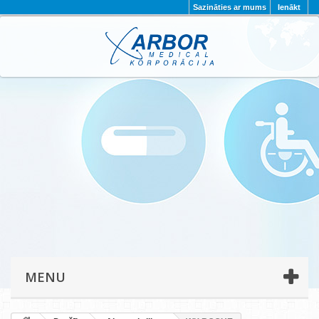
Sazināties ar mums
Ienākt
AKTUALITĀTES
PAR MUMS
PROJEKTI
KONTAKTI
REKVIZĪTI
PRIVĀTUMA POLITIKA
MENU