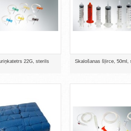
uriņkatetrs 22G, sterils
Skalošanas šļirce, 50ml, s