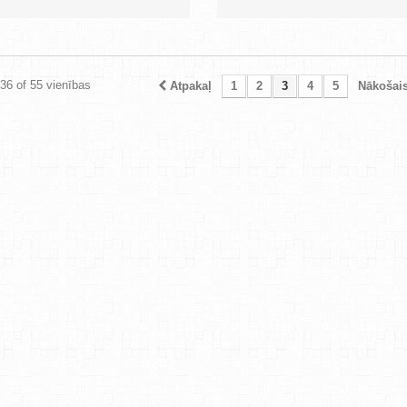
 36 of 55 vienības
Atpakaļ
1
2
3
4
5
Nākošai