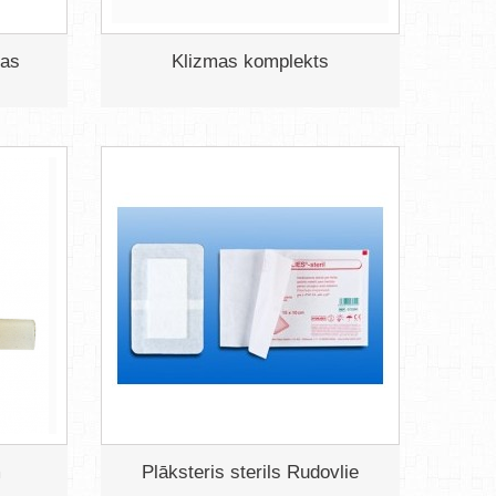
mas
Klizmas komplekts
m
Plāksteris sterils Rudovlie