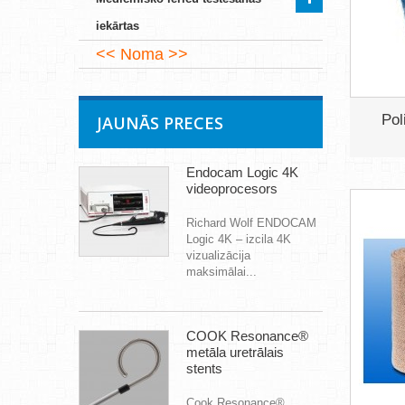
iekārtas
Noma
Pol
JAUNĀS PRECES
Endocam Logic 4K
videoprocesors
Richard Wolf ENDOCAM
Logic 4K – izcila 4K
vizualizācija
maksimālai...
COOK Resonance®
metāla uretrālais
stents
Cook Resonance®