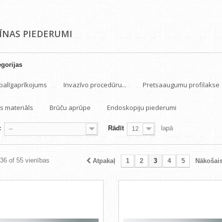
ĪNAS PIEDERUMI
gorijas
 palīgaprīkojums
Invazīvo procedūru...
Pretsaaugumu profilakse
s materiāls
Brūču aprūpe
Endoskopiju piederumi
c
Rādīt
lapā
--
12
 36 of 55 vienības
Atpakaļ
1
2
3
4
5
Nākošai