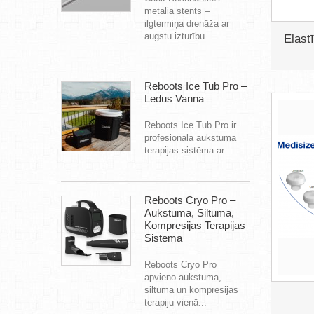
metālia stents –
ilgtermiņa drenāža ar
augstu izturību...
Elast
Reboots Ice Tub Pro –
Ledus Vanna
Reboots Ice Tub Pro ir
profesionāla aukstuma
terapijas sistēma ar...
Reboots Cryo Pro –
Aukstuma, Siltuma,
Kompresijas Terapijas
Sistēma
Reboots Cryo Pro
apvieno aukstuma,
siltuma un kompresijas
terapiju vienā...