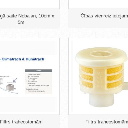
īgā saite Nobalan, 10cm x
Čības vienreizlietoja
5m
Filtrs traheostomām
Filtrs traheostomā