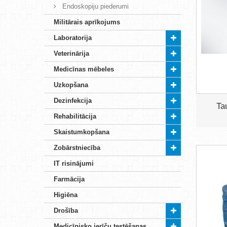
Endoskopiju piederumi
Militārais aprīkojums
Laboratorija
Veterinārija
Medicīnas mēbeles
Uzkopšana
Dezinfekcija
Ta
Rehabilitācija
Skaistumkopšana
Zobārstniecība
IT risinājumi
Farmācija
Higiēna
Drošība
Medicīnisko ierīču testēšanas