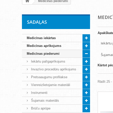
Medicīnas piederumi
MEDIC
SADAĻAS
Apakškate
Medicīnas iekārtas
Iekārtu
Medicīnas aprīkojums
Medicīnas piederumi
Šujamai
Iekārtu palīgaprīkojums
Kārtot pē
Invazīvo procedūru aprīkojums
Pretsaaugumu profilakse
Rādīt 25 -
Vienreizlietojamie materiāli
Instrumenti
Šujamais materiāls
Brūču aprūpe