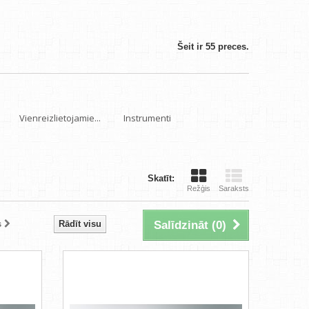
Šeit ir 55 preces.
Vienreizlietojamie...
Instrumenti
Skatīt:
Režģis
Saraksts
s
Rādīt visu
Salīdzināt (
0
)