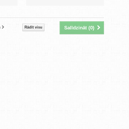
s
Rādīt visu
Salīdzināt (
0
)