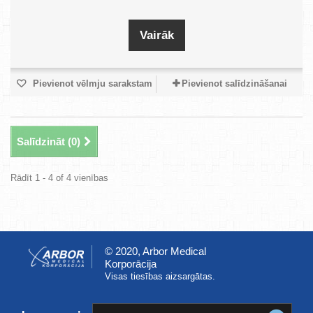
Vairāk
Pievienot vēlmju sarakstam
Pievienot salīdzināšanai
Salīdzināt (
0
)
Rādīt 1 - 4 of 4 vienības
© 2020, Arbor Medical
Korporācija
Visas tiesības aizsargātas.