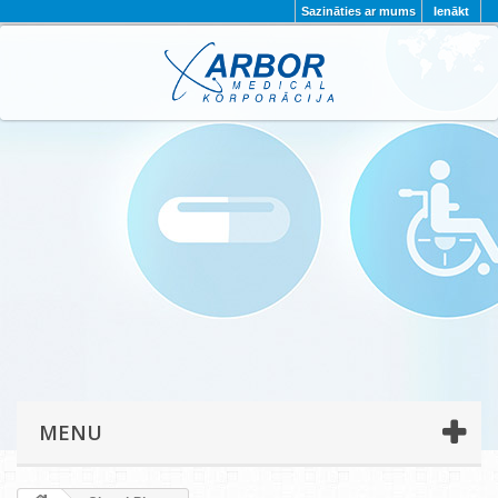
Sazināties ar mums
Ienākt
AKTUALITĀTES
PAR MUMS
PROJEKTI
KONTAKTI
REKVIZĪTI
PRIVĀTUMA POLITIKA
MENU