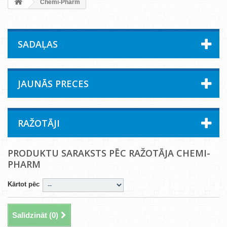
Chemi-Pharm
SADAĻAS
JAUNĀS PRECES
RAŽOTĀJI
PRODUKTU SARAKSTS PĒC RAŽOTĀJA CHEMI-
PHARM
Kārtot pēc
Salīdzināt (
0
)