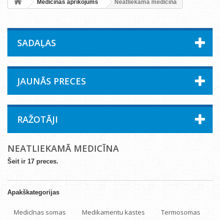
Medicīnas aprīkojums
Neatliekamā medicīna
SADAĻAS
JAUNĀS PRECES
RAŽOTĀJI
NEATLIEKAMĀ MEDICĪNA
Šeit ir 17 preces.
Apakškategorijas
Medicīnas somas
Medikamentu kastes
Termosomas