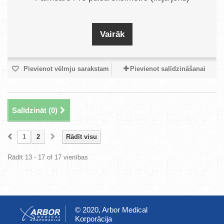
Vairāk
Pievienot vēlmju sarakstam
Pievienot salīdzināšanai
Salīdzināt (
0
)
1
2
Rādīt visu
Rādīt 13 - 17 of 17 vienības
© 2020, Arbor Medical
Korporācija