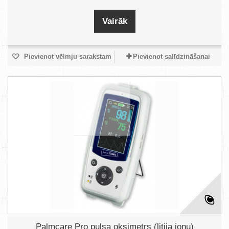
Vairāk
Pievienot vēlmju sarakstam
Pievienot salīdzināšanai
Palmcare Pro pulsa oksimetrs (litija jonu)