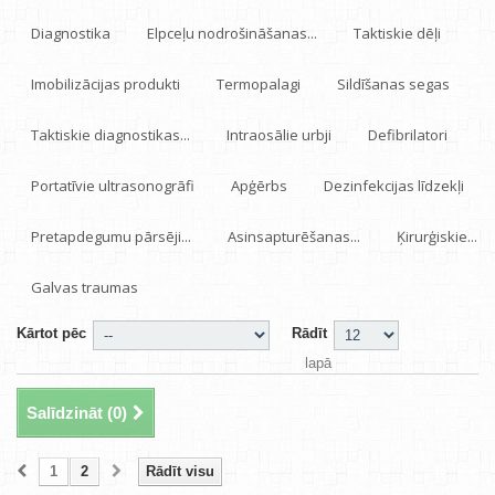
Diagnostika
Elpceļu nodrošināšanas...
Taktiskie dēļi
Imobilizācijas produkti
Termopalagi
Sildīšanas segas
Taktiskie diagnostikas...
Intraosālie urbji
Defibrilatori
Portatīvie ultrasonogrāfi
Apģērbs
Dezinfekcijas līdzekļi
Pretapdegumu pārsēji...
Asinsapturēšanas...
Ķirurģiskie...
Galvas traumas
Kārtot pēc
Rādīt
lapā
Salīdzināt (
0
)
1
2
Rādīt visu