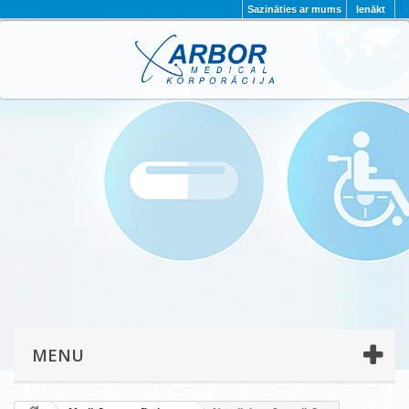
Sazināties ar mums
Ienākt
AKTUALITĀTES
PAR MUMS
PROJEKTI
KONTAKTI
REKVIZĪTI
PRIVĀTUMA POLITIKA
MENU