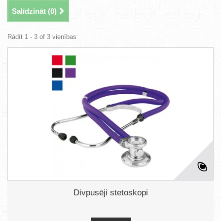
Salīdzināt (
0
)
Rādīt 1 - 3 of 3 vienības
Divpusēji stetoskopi