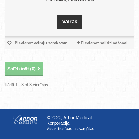
Vairāk
Pievienot vēlmju sarakstam
Pievienot salīdzināšanai
Salīdzināt (
0
)
Rādīt 1 - 3 of 3 vienības
© 2020, Arbor Medical
Korporācija
Visas tiesības aizsargātas.