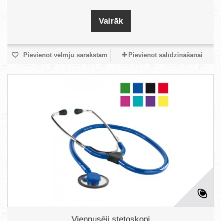
Vairāk
Pievienot vēlmju sarakstam
Pievienot salīdzināšanai
Vienpusēji stetoskopi