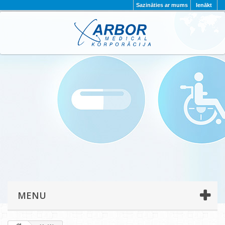
Sazināties ar mums
Ienākt
AKTUALITĀTES
PAR MUMS
PROJEKTI
KONTAKTI
REKVIZĪTI
PRIVĀTUMA POLITIKA
MENU