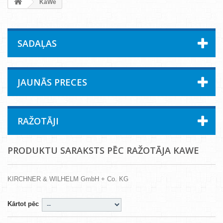
KaWe
SADAĻAS
JAUNĀS PRECES
RAŽOTĀJI
PRODUKTU SARAKSTS PĒC RAŽOTĀJA KAWE
KIRCHNER & WILHELM GmbH + Co. KG
Kārtot pēc