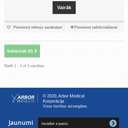
Vairāk
Pievienot vēlmju sarakstam
Pievienot salīdzināšanai
Salīdzināt (
0
)
Rādīt 1 - 3 of 3 vienības
© 2020, Arbor Medical
Korporācija
Visas tiesības aizsargātas.
Jaunumi