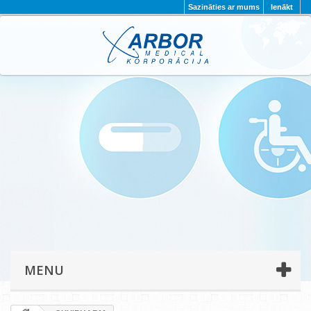
Sazināties ar mums
Ienākt
AKTUALITĀTES
PAR MUMS
PROJEKTI
KONTAKTI
REKVIZĪTI
PRIVĀTUMA POLITIKA
MENU