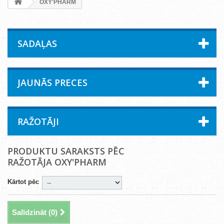
OXY'PHARM
SADAĻAS
JAUNĀS PRECES
RAŽOTĀJI
PRODUKTU SARAKSTS PĒC
RAŽOTĀJA OXY'PHARM
Kārtot pēc
Salīdzināt (
0
)