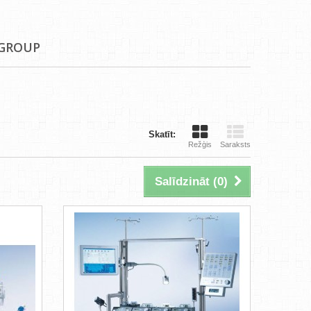
 GROUP
Skatīt:
Režģis
Saraksts
Salīdzināt (
0
)