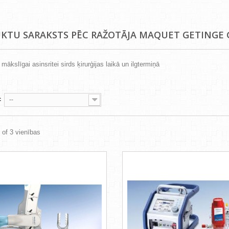
KTU SARAKSTS PĒC RAŽOTĀJA MAQUET GETINGE
mākslīgai asinsritei sirds ķirurģijas laikā un ilgtermiņā
c
--
3 of 3 vienības