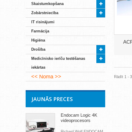
Skaistumkopšana
Zobārstniecība
IT risinājumi
Farmācija
Higiēna
ACR
Drošība
Medicīnisko ierīču testēšanas
iekārtas
Noma
Rādīt 1 - 
JAUNĀS PRECES
Endocam Logic 4K
videoprocesors
Richard Wolf ENDOCAM