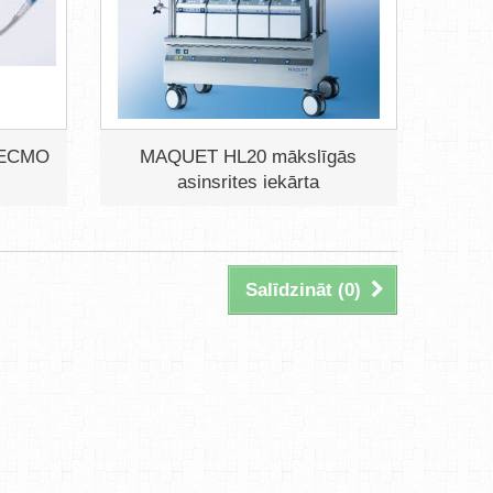
 ECMO
MAQUET HL20 mākslīgās
asinsrites iekārta
Salīdzināt (
0
)