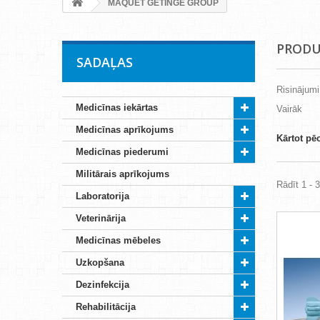
MAQUET GETINGE GROUP
PRODU
SADAĻAS
Risinājumi 
Medicīnas iekārtas
Vairāk
Medicīnas aprīkojums
Kārtot pē
Medicīnas piederumi
Militārais aprīkojums
Rādīt 1 - 
Laboratorija
Veterinārija
Medicīnas mēbeles
Uzkopšana
Dezinfekcija
Rehabilitācija