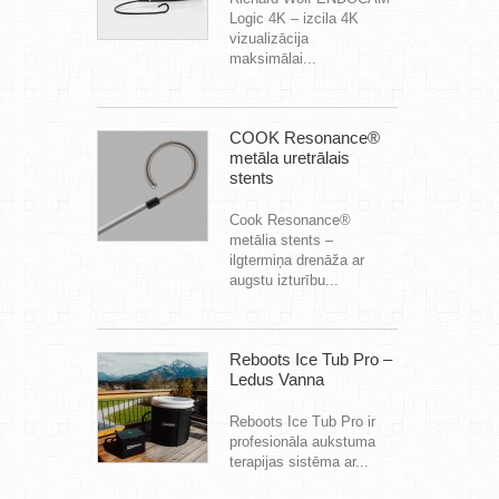
Logic 4K – izcila 4K
vizualizācija
maksimālai...
COOK Resonance®
metāla uretrālais
stents
Cook Resonance®
metālia stents –
ilgtermiņa drenāža ar
augstu izturību...
Reboots Ice Tub Pro –
Ledus Vanna
Reboots Ice Tub Pro ir
profesionāla aukstuma
terapijas sistēma ar...