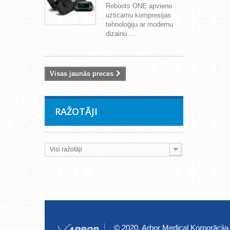
Reboots ONE apvieno
uzticamu kompresijas
tehnoloģiju ar modernu
dizainu....
Visas jaunās preces
RAŽOTĀJI
Visi ražotāji
© 2020, Arbor Medical Korporācija