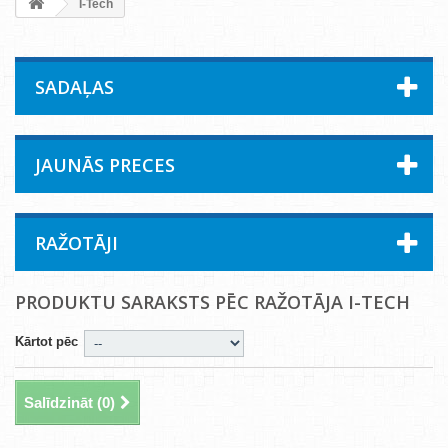
I-Tech
SADAĻAS
JAUNĀS PRECES
RAŽOTĀJI
PRODUKTU SARAKSTS PĒC RAŽOTĀJA I-TECH
Kārtot pēc
Salīdzināt (
0
)