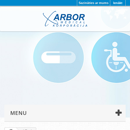
Sazināties ar mums
Ienākt
AKTUALITĀTES
PAR MUMS
PROJEKTI
KONTAKTI
REKVIZĪTI
PRIVĀTUMA POLITIKA
MENU