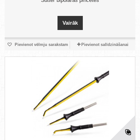
Sutter bipolārās pincetes
Vairāk
Pievienot vēlmju sarakstam
Pievienot salīdzināšanai