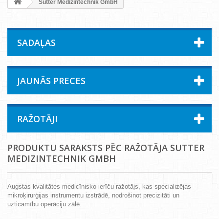
Sutter Medizintechnik GmbH
SADAĻAS
JAUNĀS PRECES
RAŽOTĀJI
PRODUKTU SARAKSTS PĒC RAŽOTĀJA SUTTER
MEDIZINTECHNIK GMBH
Augstas kvalitātes medicīnisko ierīču ražotājs, kas specializējas
mikroķirurģijas instrumentu izstrādē, nodrošinot precizitāti un
uzticamību operāciju zālē.