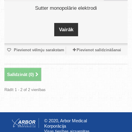
Sutter monopolārie elektrodi
Vairāk
Pievienot vēlmju sarakstam
Pievienot salīdzināšanai
Salīdzināt (
0
)
Rādīt 1 - 2 of 2 vienības
© 2020, Arbor Medical
Korporācija
Visas tiesības aizsargātas.