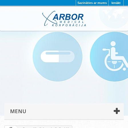
Sazināties ar mums
Ienākt
AKTUALITĀTES
PAR MUMS
PROJEKTI
KONTAKTI
REKVIZĪTI
PRIVĀTUMA POLITIKA
MENU