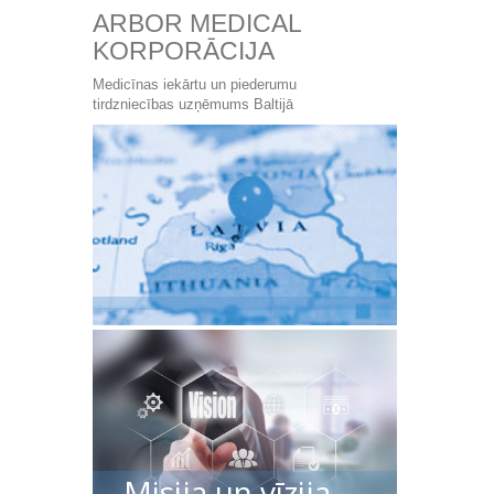
ARBOR MEDICAL
KORPORĀCIJA
Medicīnas iekārtu un piederumu
tirdzniecības uzņēmums Baltijā
Misija un vīzija