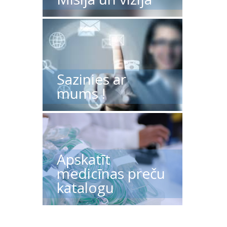
Sazinies ar
mums !
Apskatīt
medicīnas preču
katalogu