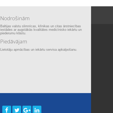
Nodrošinām
Baltijas valstu slimnīcas, klīnikas un citas ārstniecības
iestādes ar augstākās kvalitātes medicīnisko iekārtu un
piederumu klāstu.
Piedāvājam
Lietotāju apmācības un iekārtu servisa apkalpošanu.