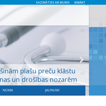
SAZINĀTIES AR MUMS
IENĀKT
ošinām
plašu
preču klāstu
anas un drošības nozarēm
NOMA
JAUNUMI