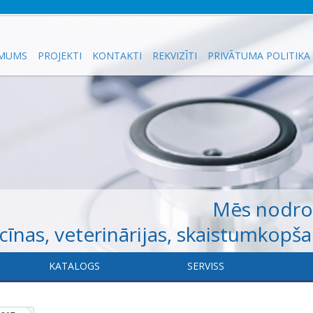
 MUMS
PROJEKTI
KONTAKTI
REKVIZĪTI
PRIVĀTUMA POLITIKA
Mēs nodr
īnas, veterinārijas, skaistumkopš
KATALOGS
​SERVISS