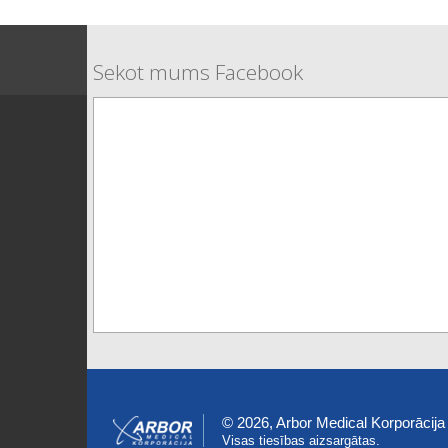
Sekot mums Facebook
© 2026, Arbor Medical Korporācija
Visas tiesības aizsargātas.