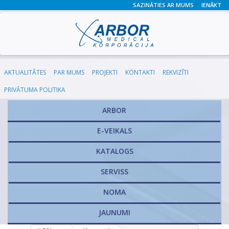
SAZINĀTIES AR MUMS
IENĀKT
AKTUALITĀTES
PAR MUMS
PROJEKTI
KONTAKTI
REKVIZĪTI
PRIVĀTUMA POLITIKA
ARBOR
E-VEIKALS
KATALOGS
​SERVISS
NOMA
JAUNUMI