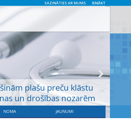
SAZINĀTIES AR MUMS
IENĀKT
ošinām
plašu
preču klāstu
anas un drošības nozarēm
NOMA
JAUNUMI