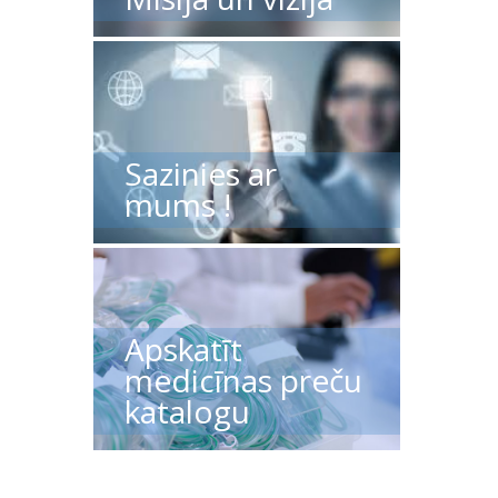
Sazinies ar
mums !
Apskatīt
medicīnas preču
katalogu