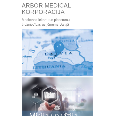
ARBOR MEDICAL
KORPORĀCIJA
Medicīnas iekārtu un piederumu
tirdzniecības uzņēmums Baltijā
Misija un vīzija