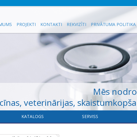
 MUMS
PROJEKTI
KONTAKTI
REKVIZĪTI
PRIVĀTUMA POLITIKA
Mēs nodr
īnas, veterinārijas, skaistumkopš
KATALOGS
​SERVISS