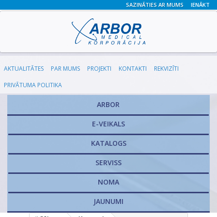
SAZINĀTIES AR MUMS
IENĀKT
AKTUALITĀTES
PAR MUMS
PROJEKTI
KONTAKTI
REKVIZĪTI
PRIVĀTUMA POLITIKA
ARBOR
E-VEIKALS
KATALOGS
​SERVISS
NOMA
JAUNUMI