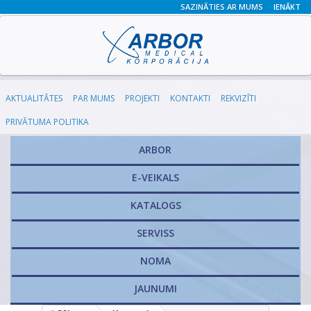
SAZINĀTIES AR MUMS
IENĀKT
AKTUALITĀTES
PAR MUMS
PROJEKTI
KONTAKTI
REKVIZĪTI
PRIVĀTUMA POLITIKA
ARBOR
E-VEIKALS
KATALOGS
​SERVISS
NOMA
JAUNUMI