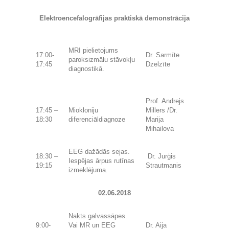
Elektroencefalogrāfijas praktiskā demonstrācija
MRI pielietojums
17:00-
Dr. Sarmīte
paroksizmālu stāvokļu
17:45
Dzelzīte
diagnostikā.
Prof. Andrejs
17:45 –
Miokloniju
Millers /Dr.
18:30
diferenciāldiagnoze
Marija
Mihailova
EEG dažādās sejas.
18:30 –
Dr. Jurģis
Iespējas ārpus rutīnas
19:15
Strautmanis
izmeklējuma.
02.06.2018
Nakts galvassāpes.
9:00-
Vai MR un EEG
Dr. Aija