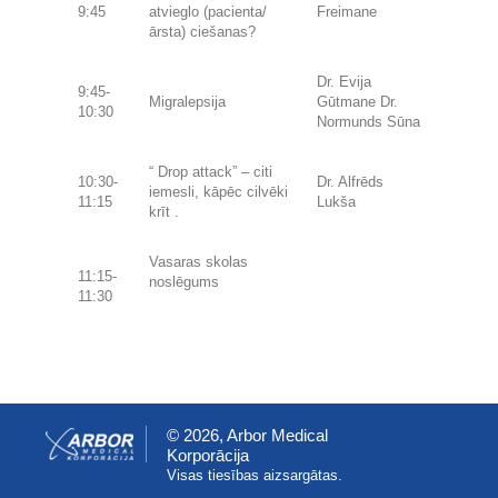
9:45
atvieglo (pacienta/
Freimane
ārsta) ciešanas?
Dr. Evija
9:45-
Migralepsija
Gūtmane Dr.
10:30
Normunds Sūna
“ Drop attack” – citi
10:30-
Dr. Alfrēds
iemesli, kāpēc cilvēki
11:15
Lukša
krīt .
Vasaras skolas
11:15-
noslēgums
11:30
© 2026, Arbor Medical
Korporācija
Visas tiesības aizsargātas.