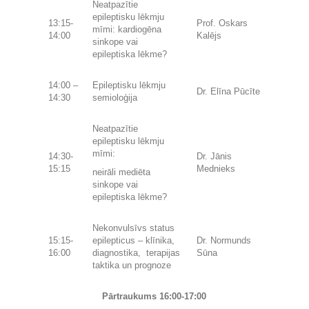
Neatpazītie
epileptisku lēkmju
13:15-
Prof. Oskars
mīmi: kardiogēna
14:00
Kalējs
sinkope vai
epileptiska lēkme?
14:00 –
Epileptisku lēkmju
Dr. Elīna Pūcīte
14:30
semioloģija
Neatpazītie
epileptisku lēkmju
mīmi:
14:30-
Dr. Jānis
15:15
Mednieks
neirāli mediēta
sinkope vai
epileptiska lēkme?
Nekonvulsīvs status
15:15-
epilepticus – klīnika,
Dr. Normunds
16:00
diagnostika, terapijas
Sūna
taktika un prognoze
Pārtraukums 16:00-17:00