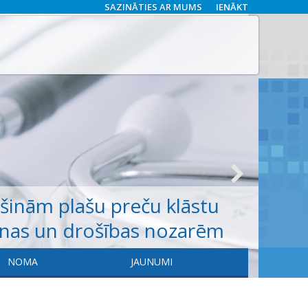
SAZINĀTIES AR MUMS
IENĀKT
ošinām
plašu
preču klāstu
anas un drošības nozarēm
NOMA
JAUNUMI