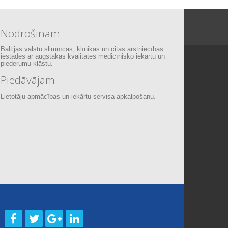
Nodrošinām
Baltijas valstu slimnīcas, klīnikas un citas ārstniecības
iestādes ar augstākās kvalitātes medicīnisko iekārtu un
piederumu klāstu.
Piedāvājam
Lietotāju apmācības un iekārtu servisa apkalpošanu.