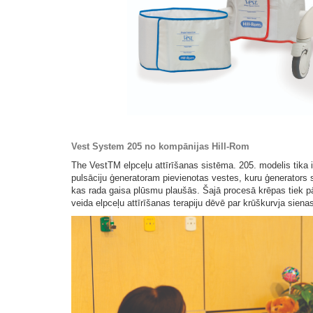
Vest System 205 no kompānijas Hill-Rom
The VestTM elpceļu attīrīšanas sistēma. 205. modelis tika i
pulsāciju ģeneratoram pievienotas vestes, kuru ģenerators s
kas rada gaisa plūsmu plaušās. Šajā procesā krēpas tiek pār
veida elpceļu attīrīšanas terapiju dēvē par krūškurvja si