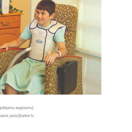
regulējamu augstumu)
-pasts
janis@arbor.lv