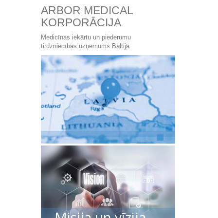
ARBOR MEDICAL
KORPORĀCIJA
Medicīnas iekārtu un piederumu
tirdzniecības uzņēmums Baltijā
Misija un vīzija