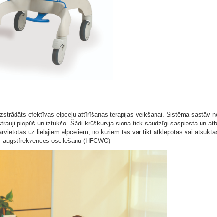
zstrādāts efektīvas elpceļu attīrīšanas terapijas veikšanai. Sistēma sastāv n
trauji piepūš un iztukšo. Šādi krūškurvja siena tiek saudzīgi saspiesta un atb
vietotas uz lielajiem elpceļiem, no kuriem tās var tikt atklepotas vai atsūkt
enas augstfrekvences oscilēšanu (HFCWO)