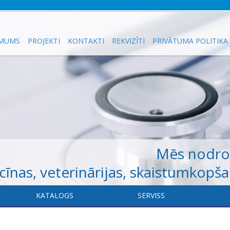
 MUMS
PROJEKTI
KONTAKTI
REKVIZĪTI
PRIVĀTUMA POLITIKA
Mēs nodr
īnas, veterinārijas, skaistumkopš
KATALOGS
​SERVISS