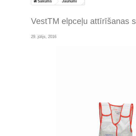
Sākums
Jaunumi
VestTM elpceļu attīrīšanas 
29. jūlijs, 2016