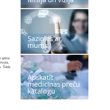
Sazinies ar
mums !
o gaisa
rīvota,
as. Šāda
Apskatīt
medicīnas preču
katalogu