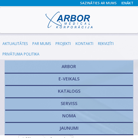
SAZINĀTIES AR MUMS
IENĀKT
AKTUALITĀTES
PAR MUMS
PROJEKTI
KONTAKTI
REKVIZĪTI
PRIVĀTUMA POLITIKA
ARBOR
E-VEIKALS
KATALOGS
​SERVISS
NOMA
JAUNUMI