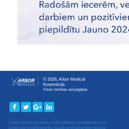
© 2026, Arbor Medical
Korporācija
Visas tiesības aizsargātas.
Tālāka šajā tīmekļa vietnē esošo materiālu pārpublicēšana vai
komerciāla izmantošana bez īpašas uzņēmuma Arbor Medical