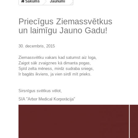
Sākums
Jaunumi
Priecīgus Ziemassvētkus
un laimīgu Jauno Gadu!
30. decembris, 2015
Ziemassvētku vakars kad satumst aiz loga,
Zaigot sāk zvaigznes kā dimanta pogas,
Spīd zelta mēness, mirdz sudraba sniegs,
Ir bagāts ikviens, ja vien sirdī mīt prieks.
Sirsnīgus svētkus vēlot,
SIA "Arbor Medical Korporācija"