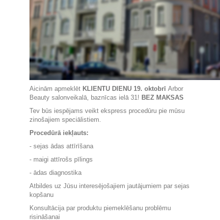
Aicinām apmeklēt
KLIENTU DIENU 19. oktobrī
Arbor
Beauty salonveikalā, baznīcas ielā 31!
BEZ MAKSAS
Tev būs iespējams veikt ekspress procedūru pie mūsu
zinošajiem speciālistiem.
Procedūrā iekļauts:
- sejas ādas attīrīšana
- maigi attīrošs pīlings
- ādas diagnostika
Atbildes uz Jūsu interesējošajiem jautājumiem par sejas
kopšanu
Konsultācija par produktu piemeklēšanu problēmu
risināšanai