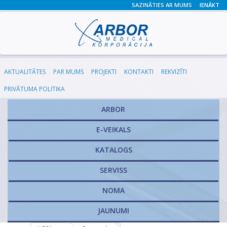
SAZINĀTIES AR MUMS
IENĀKT
AKTUALITĀTES
PAR MUMS
PROJEKTI
KONTAKTI
REKVIZĪTI
PRIVĀTUMA POLITIKA
ARBOR
E-VEIKALS
KATALOGS
​SERVISS
NOMA
JAUNUMI