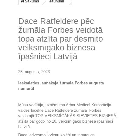
Sākums
Jaunumi
Dace Ratfeldere pēc
žurnāla Forbes veidotā
topa atzīta par desmito
veiksmīgāko biznesa
īpašnieci Latvijā
25. augusts, 2023
Ieskatieties jaunākajā žurnāla Forbes augusta
numurā!
Mūsu vadītāja, uzņēmuma Arbor Medical Korporācija
valdes locekle Dace Rātfeldere žurnāla Forbes
veidotajā TOP VEIKSMĪGĀKĀS SIEVIETES BIZNESĀ,
atzīta par godpilno 10. veiksmīgāko biznesa īpašnieci
Latvijā.
Dace iedvesmo ikvienu kolēģi un ir paraugs