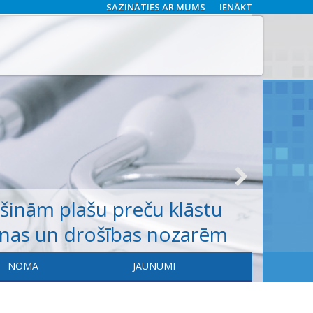
SAZINĀTIES AR MUMS
IENĀKT
ošinām
plašu
preču klāstu
anas un drošības nozarēm
NOMA
JAUNUMI