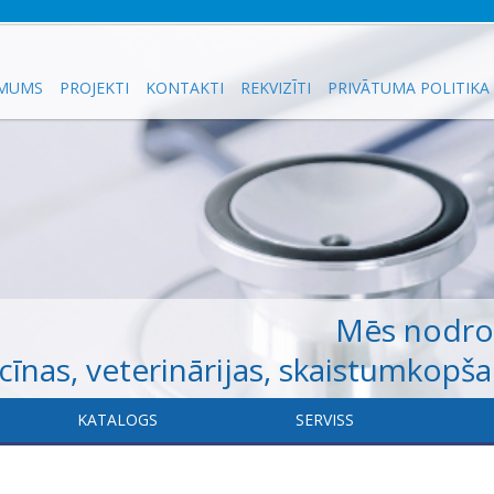
 MUMS
PROJEKTI
KONTAKTI
REKVIZĪTI
PRIVĀTUMA POLITIKA
Mēs nodr
īnas, veterinārijas, skaistumkopš
KATALOGS
​SERVISS