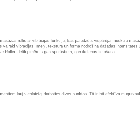
masāžas rullis ar vibrācijas funkciju, kas paredzēts vispārējai muskuļu masāž
 vairāki vibrācijas līmeņi, tekstūra un forma nodrošina dažādas intensitātes 
ller ideāli pimērots gan sportistiem, gan ikdienas lietošanai.
tiem ļauj vienlaicīgi darboties divos punktos. Tā ir ļoti efektīva mugurkau