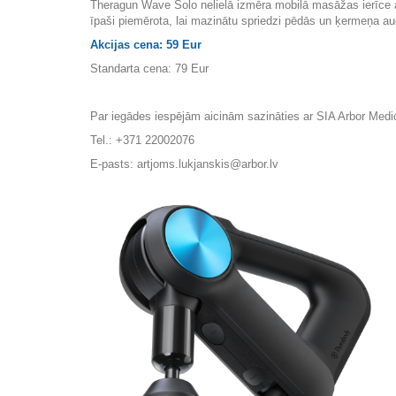
Theragun Wave Solo nelielā izmēra mobilā masāžas ierīce 
īpaši piemērota, lai mazinātu spriedzi pēdās un ķermeņa augšd
Akcijas cena: 59 Eur
Standarta cena: 79 Eur
Par iegādes iespējām aicinām sazināties ar SIA Arbor Medic
Tel.: +371 22002076
E-pasts: artjoms.lukjanskis@arbor.lv