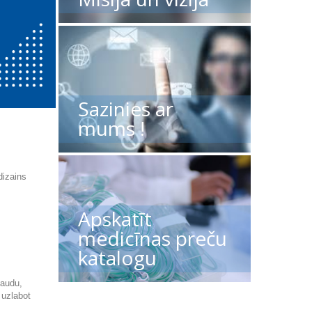
Sazinies ar
mums !
dizains
Apskatīt
medicīnas preču
katalogu
jaudu,
 uzlabot