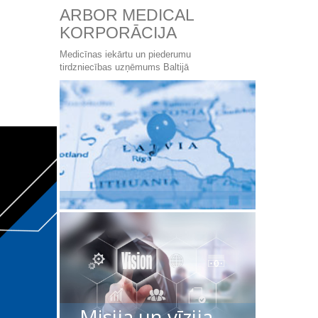
ARBOR MEDICAL
KORPORĀCIJA
Medicīnas iekārtu un piederumu
tirdzniecības uzņēmums Baltijā
Misija un vīzija