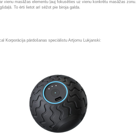
ar vienu masāžas elementu ļauj fokusēties uz vienu konkrētu masāžas zonu. 
aļā. To ērti lietot arī sēžot pie biroja galda.
al Korporācija pārdošanas speciālistu Artjomu Lukjanski: