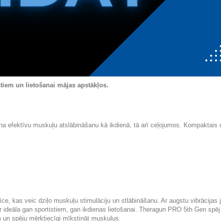
tiem un lietošanai mājas apstākļos.
ina efektīvu muskuļu atslābināšanu kā ikdienā, tā arī ceļojumos. Kompaktais 
e, kas veic dziļo muskuļu stimulāciju un stlābināšanu. Ar augstu vibrācijas 
 ideāla gan sportistiem, gan ikdienas lietošanai. Theragun PRO 5th Gen spēj
m un spēju mērķtiecīgi mīkstināt muskuļus.