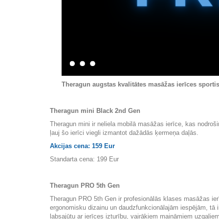
Theragun augstas kvalitātes masāžas ierīces sportis
Theragun mini Black 2nd Gen
Theragun mini ir neliela mobilā masāžas ierīce, kas nodroš
ļauj šo ierīci viegli izmantot dažādās ķermeņa daļās.
Akcijas cena: 159 Eur
Standarta cena: 199 Eur
Theragun PRO 5th Gen
Theragun PRO 5th Gen ir profesionālās klases masāžas ierīc
ergonomisku dizainu un daudzfunkcionālajām iespējām, tā ir
labsajūtu ar ierīces izturību, vairākiem maināmiem uzgaļie