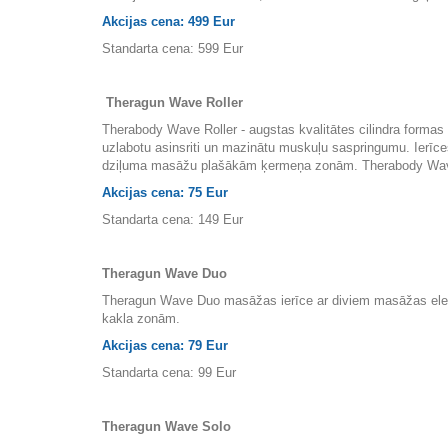
Akcijas cena: 499 Eur
Standarta cena: 599 Eur
Theragun Wave Roller
Therabody Wave Roller - augstas kvalitātes cilindra formas 
uzlabotu asinsriti un mazinātu muskuļu saspringumu. Ierīces
dziļuma masāžu plašākām ķermeņa zonām. Therabody Wave Ro
Akcijas cena: 75 Eur
Standarta cena: 149 Eur
Theragun Wave Duo
Theragun Wave Duo masāžas ierīce ar diviem masāžas elemen
kakla zonām.
Akcijas cena: 79 Eur
Standarta cena: 99 Eur
Theragun Wave Solo