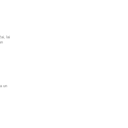
ai, lai
un
la un