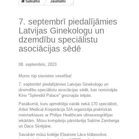
Sākums
Jaunumi
7. septembrī piedalījāmies
Latvijas Ginekologu un
dzemdību speciālistu
asociācijas sēdē
08. septembris, 2023
Mums rūp sievietes veselība!
7. septembrī piedalījāmies Latvijas Ginekologu un
dzemdību speciālistu asociācijas sēdē, kas norisinājās
Kino "Splendid Palace" greznajās telpās.
Pasākumā, kuru apmeklēja vairāk nekā 170 speciālisti,
Arbor Medical Korporācija SIA organizēja praktiskās
meistarklases ar Philips Healthcare ultrasonogrāfijas
iekārtām. Mūsu kompāniju pārstāvēja Sabīne Zamberga
un Dace Skrējāne.
Savukārt mūsu kolēģe Eleanore Lāce klātesošos