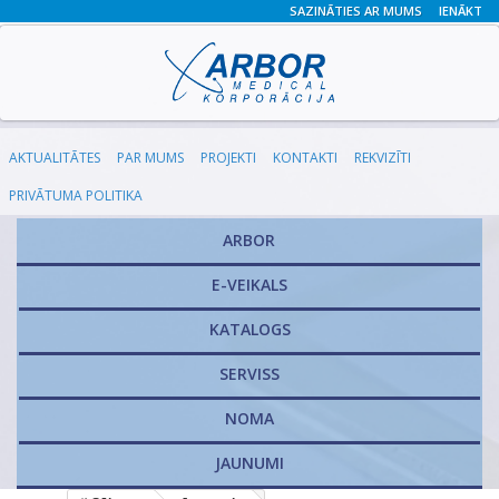
SAZINĀTIES AR MUMS
IENĀKT
AKTUALITĀTES
PAR MUMS
PROJEKTI
KONTAKTI
REKVIZĪTI
PRIVĀTUMA POLITIKA
ARBOR
E-VEIKALS
KATALOGS
​SERVISS
NOMA
JAUNUMI