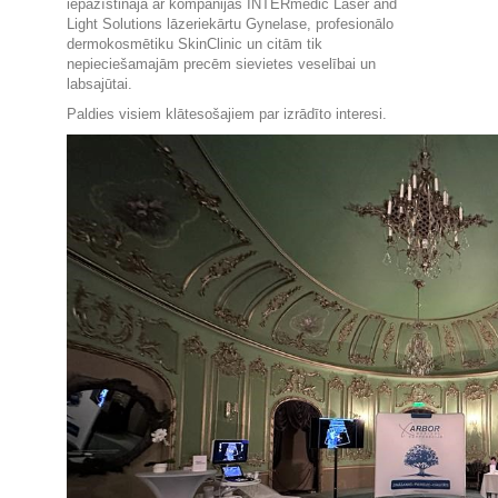
iepazīstināja ar kompānijas INTERmedic Laser and
Light Solutions lāzeriekārtu Gynelase, profesionālo
dermokosmētiku SkinClinic un citām tik
nepieciešamajām precēm sievietes veselībai un
labsajūtai.
Paldies visiem klātesošajiem par izrādīto interesi.