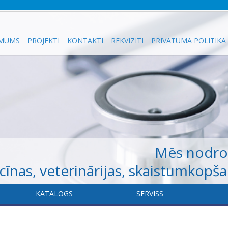
 MUMS
PROJEKTI
KONTAKTI
REKVIZĪTI
PRIVĀTUMA POLITIKA
Mēs nodr
īnas, veterinārijas, skaistumkopš
KATALOGS
​SERVISS