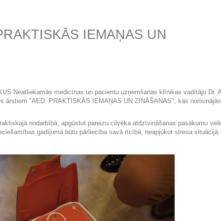
D: PRAKTISKĀS IEMAŅAS UN
AKUS Neatliekamās medicīnas un pacientu uzņemšanas klīnikas vadītāju Dr. 
enes ārstiem "AED: PRAKTISKĀS IEMAŅAS UN ZINĀŠANAS", kas norisinājās
 praktiskajā nodarbībā, apgūstot pareizu cilvēka atdzīvināšanas pasākumu ve
ieciešamības gadījumā būtu pārliecība savā rīcībā, neapjūkot stresa situācijā.