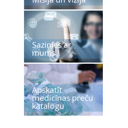
Sazinies ar
mums !
Apskatīt
medicīnas preču
katalogu