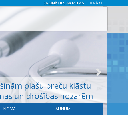
SAZINĀTIES AR MUMS
IENĀKT
ošinām
plašu
preču klāstu
anas un drošības nozarēm
NOMA
JAUNUMI