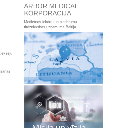
ARBOR MEDICAL
KORPORĀCIJA
Medicīnas iekārtu un piederumu
tirdzniecības uzņēmums Baltijā
Alekseju
ikšanas
Misija un vīzija