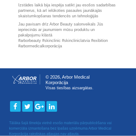
Izstādes laikā bija iespēja satikt jau esošos sadarbības
partnerus, kā arī ielūkoties pasaules jaunākajās
skaistumkopšanas tendencēs un tehnoloģijās
Jau pavisam drīz Arbor Beauty salonveikals Jūs
iepriecinās ar jaunumiem mūsu produktu un
pakalpojumu klāstā
#arborbeauty #skinclinic #skincliniclatvia #exibition
#arbormedicalkorporācija
© 2026, Arbor Medical
Korporācija
Visas tiesības aizsargātas.
Tālāka šajā tīmekļa vietnē esošo materiālu pārpublicēšana vai
komerciāla izmantošana bez īpašas uzņēmuma Arbor Medical
Korporācija rakstiskas atļaujas nav atļauta.