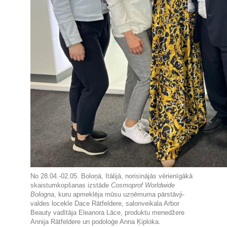
No 28.04.-02.05. Boloņā, Itālijā, norisinājās vērienīgākā
skaistumkopšanas izstāde
Cosmoprof Worldwide
Bologna
, kuru apmeklēja mūsu uzņēmuma pārstāvji-
valdes locekle Dace Rātfeldere, salonveikala Arbor
Beauty vadītāja Eleanora Lāce, produktu menedžere
Annija Rātfeldere un podoloģe Anna Ķiploka.