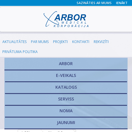
SAZINĀTIES AR MUMS
IENĀKT
AKTUALITĀTES
PAR MUMS
PROJEKTI
KONTAKTI
REKVIZĪTI
PRIVĀTUMA POLITIKA
ARBOR
E-VEIKALS
KATALOGS
​SERVISS
NOMA
JAUNUMI