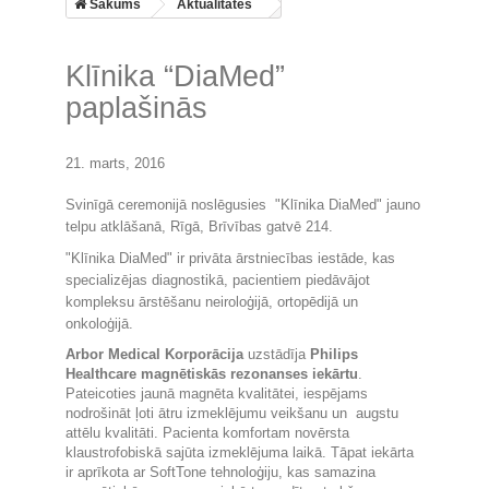
Sākums
Aktualitātes
Klīnika “DiaMed”
paplašinās
21. marts, 2016
Svinīgā ceremonijā noslēgusies "
Klīnika DiaMed
" jauno
telpu atklāšanā, Rīgā, Brīvības gatvē 214.
"
Klīnika DiaMed
" ir privāta ārstniecības iestāde, kas
specializējas diagnostikā, pacientiem piedāvājot
kompleksu ārstēšanu neiroloģijā, ortopēdijā un
onkoloģijā.
Arbor Medical Korporācija
uzstādīja
Philips
Healthcare magnētiskās rezonanses iekārtu
.
Pateicoties jaunā magnēta kvalitātei, iespējams
nodrošināt ļoti ātru izmeklējumu veikšanu un augstu
attēlu kvalitāti. Pacienta komfortam novērsta
klaustrofobiskā sajūta izmeklējuma laikā. Tāpat iekārta
ir aprīkota ar SoftTone tehnoloģiju, kas samazina