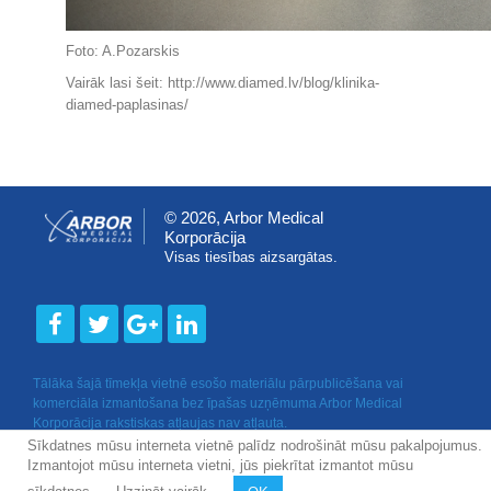
Foto: A.Pozarskis
Vairāk lasi šeit:
http://www.diamed.lv/blog/klinika-
diamed-paplasinas/
© 2026, Arbor Medical
Korporācija
Visas tiesības aizsargātas.
Tālāka šajā tīmekļa vietnē esošo materiālu pārpublicēšana vai
komerciāla izmantošana bez īpašas uzņēmuma Arbor Medical
Korporācija rakstiskas atļaujas nav atļauta.
Sīkdatnes mūsu interneta vietnē palīdz nodrošināt mūsu pakalpojumus.
Izmantojot mūsu interneta vietni, jūs piekrītat izmantot mūsu