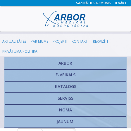
SAZINĀTIES AR MUMS
IENĀKT
AKTUALITĀTES
PAR MUMS
PROJEKTI
KONTAKTI
REKVIZĪTI
PRIVĀTUMA POLITIKA
ARBOR
E-VEIKALS
KATALOGS
​SERVISS
NOMA
JAUNUMI