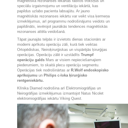
magnētiskā rezonanses iekārtas radītos trokšņus un
speciālu izgaismojumu un ventilāciju iekārtā, kas
papildus uzlabo pacienta labsajūtu. Ar jauno
magnētiskās rezonanses iekārtu var veikt visa ķermeņa
izmeklējumus, arī programmu nodrošinājums veidots un
papildināts, ievērojot jaunākās tendences magnētiskās
rezonanses attēla veidošanā.
Tāpat jaunajās telpās ir izvietots dienas stacionārs ar
moderni aprīkotu operāciju zāli, kurā tiek veiktas
Ortopēdiskas, Neiroķirurģiskas un vispārējās ķirurģijas
operācijas. Operāciju zālē ir uzstādīts
Trumpf
operāciju galds
Mars ar visiem nepieciešamajiem
piederumiem, to skaitā plecu operāciju segmentu.
Operācijas tiek nodrošinārtas ar
R.Wolf endoskopisko
aprīkojumu
un
Philips c-loka ķirurģisko
rentgeniekārtu.
Klīnika Diamed nodrošina arī Elektromiogrāfijas un
Neirogrāfijas izmeklējumus izmantojot Natus Nicolet
elektromiogrāfijas iekārtu Viking Quest.