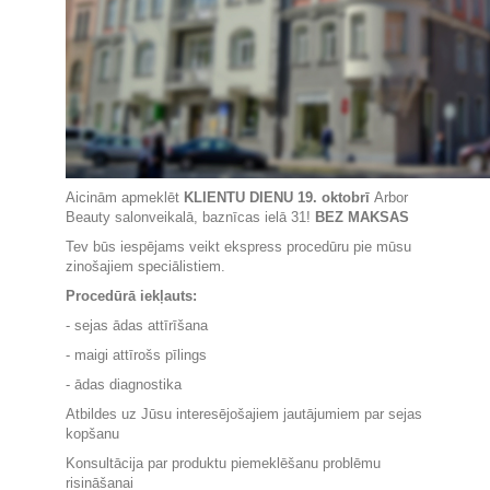
Aicinām apmeklēt
KLIENTU DIENU 19. oktobrī
Arbor
Beauty salonveikalā, baznīcas ielā 31!
BEZ MAKSAS
Tev būs iespējams veikt ekspress procedūru pie mūsu
zinošajiem speciālistiem.
Procedūrā iekļauts:
- sejas ādas attīrīšana
- maigi attīrošs pīlings
- ādas diagnostika
Atbildes uz Jūsu interesējošajiem jautājumiem par sejas
kopšanu
Konsultācija par produktu piemeklēšanu problēmu
risināšanai