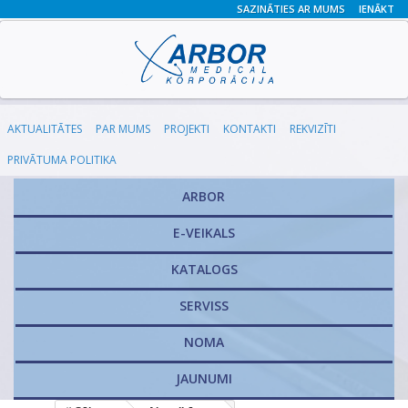
SAZINĀTIES AR MUMS
IENĀKT
AKTUALITĀTES
PAR MUMS
PROJEKTI
KONTAKTI
REKVIZĪTI
PRIVĀTUMA POLITIKA
ARBOR
E-VEIKALS
KATALOGS
​SERVISS
NOMA
JAUNUMI