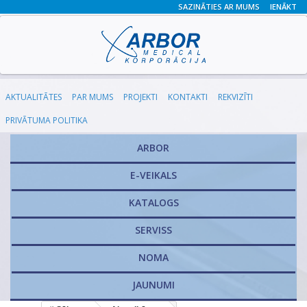
SAZINĀTIES AR MUMS
IENĀKT
AKTUALITĀTES
PAR MUMS
PROJEKTI
KONTAKTI
REKVIZĪTI
PRIVĀTUMA POLITIKA
ARBOR
E-VEIKALS
KATALOGS
​SERVISS
NOMA
JAUNUMI