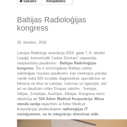
Sākums
Aktualitātes
Baltijas Radioloģijas
kongress
26. oktobris, 2016
Latvijas Radiologu asociācija 2016. gada 7.-8. oktobrī
Liepājā, koncertzālē “Lielais Dzintars” organizēja
starptautisku pasākumu -
Baltijas Radioloģijas
kongresu.
Šis ir nozīmīgākais Baltijas valstu
radioloģijas nozares pasākums, kas vienkopus pulcēja
vairāk nekā 500 vizuālās diagnostikas speciālistus un
lektorus ne tikai no Latvijas, Lietuvas un Igaunijas, bet
arī no daudzām citām Eiropas valstīm - Somijas,
Itālijas, Zviedrijas, Austrijas, Dānijas. Kongresa norisi
atbalstīja arī
SIA Arbor Medical Korporācija.
Mūsu
stendā
varēja
iepazīties ar Arbor Medical
Korporācijas piedāvātajiem
radioloģijas IT
risinājumiem, un to integrāciju slimnīcas vidē.