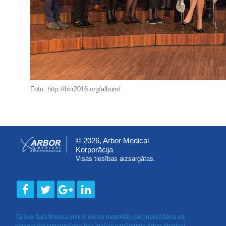
Foto:
http://bcr2016.org/album/
© 2026, Arbor Medical
Korporācija
Visas tiesības aizsargātas.
Tālāka šajā tīmekļa vietnē esošo materiālu pārpublicēšana vai
komerciāla izmantošana bez īpašas uzņēmuma Arbor Medical