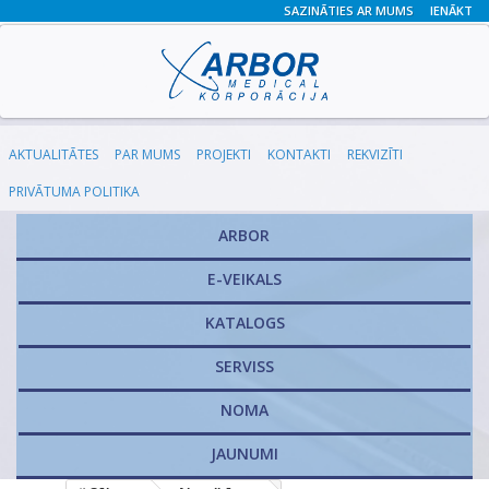
SAZINĀTIES AR MUMS
IENĀKT
AKTUALITĀTES
PAR MUMS
PROJEKTI
KONTAKTI
REKVIZĪTI
PRIVĀTUMA POLITIKA
ARBOR
E-VEIKALS
KATALOGS
​SERVISS
NOMA
JAUNUMI