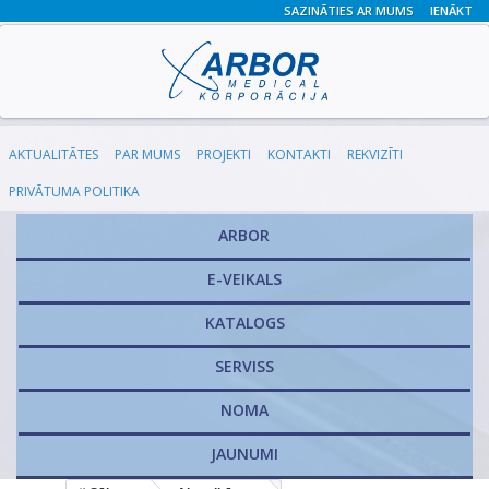
SAZINĀTIES AR MUMS
IENĀKT
AKTUALITĀTES
PAR MUMS
PROJEKTI
KONTAKTI
REKVIZĪTI
PRIVĀTUMA POLITIKA
ARBOR
E-VEIKALS
KATALOGS
​SERVISS
NOMA
JAUNUMI