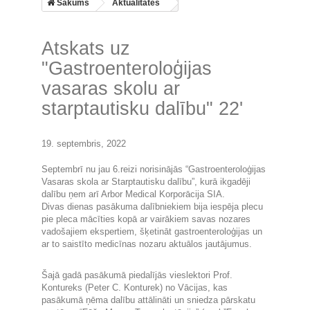
Sākums
Aktualitātes
Atskats uz
"Gastroenteroloģijas
vasaras skolu ar
starptautisku dalību" 22'
19. septembris, 2022
Septembrī nu jau 6.reizi norisinājās “Gastroenteroloģijas
Vasaras skola ar Starptautisku dalību”, kurā ikgadēji
dalību ņem arī Arbor Medical Korporācija SIA.
Divas dienas pasākuma dalībniekiem bija iespēja plecu
pie pleca mācīties kopā ar vairākiem savas nozares
vadošajiem ekspertiem, šķetināt gastroenteroloģijas un
ar to saistīto medicīnas nozaru aktuālos jautājumus.
Šajā gadā pasākumā piedalījās vieslektori Prof.
Kontureks (Peter C. Konturek) no Vācijas, kas
pasākumā ņēma dalību attālināti un sniedza pārskatu