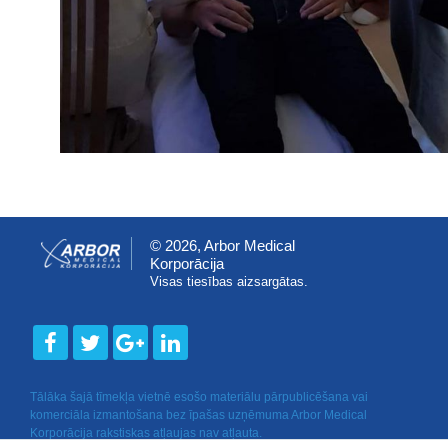
© 2026, Arbor Medical
Korporācija
Visas tiesības aizsargātas.
Tālāka šajā tīmekļa vietnē esošo materiālu pārpublicēšana vai
komerciāla izmantošana bez īpašas uzņēmuma Arbor Medical
Korporācija rakstiskas atļaujas nav atļauta.