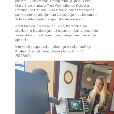
par tēmu “Fēču Masas Transplantācija” (angl.”Fecal
Mass Transplantation”) un Prof. Urbonas (Vaidotas
Urbonas) no Lietuvas, kurš klātienē dalījās zināšanās
par moderniem atklājumiem žultsskābju metabolisma un
ar to saistīto slimību terapeitiskajām iespējām.
Arbor Medical Korporācija SIA tic, ka tehnikai un
cilvēkiem ir jāsadarbojas, lai nojauktu robežas, novērstu
sarežģītību un nodrošinātu vienmērīgu pieeju veselības
aprūpei.
Informāciju sagatavoja mārketinga nodaļas vadītājs
Kristers Dzenis(kristers.dzenis@arbor.lv, +371
25628880).