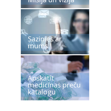
Sazinies ar
mums !
Apskatīt
medicīnas preču
katalogu