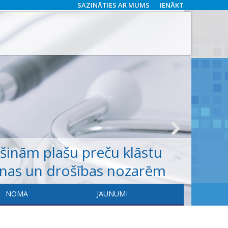
SAZINĀTIES AR MUMS
IENĀKT
ošinām
plašu
preču klāstu
anas un drošības nozarēm
NOMA
JAUNUMI