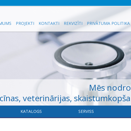
 MUMS
PROJEKTI
KONTAKTI
REKVIZĪTI
PRIVĀTUMA POLITIKA
Mēs nodr
īnas, veterinārijas, skaistumkopš
KATALOGS
​SERVISS