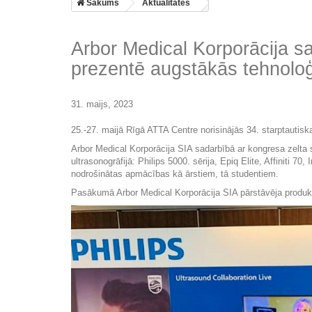
Sākums
Aktualitātes
Arbor Medical Korporācija s
prezentē augstākās tehnoloģi
31. maijs, 2023
25.-27. maijā Rīgā 
ATTA Centre
 norisinājās 34. starptauti
Arbor Medical Korporācija SIA
 sadarbībā ar kongresa zelta
ultrasonogrāfijā: Philips 5000. sērija, Epiq Elite, Affiniti 70
nodrošinātas apmācības kā ārstiem, tā studentiem. 
Pasākumā Arbor Medical Korporācija SIA pārstāvēja produkt