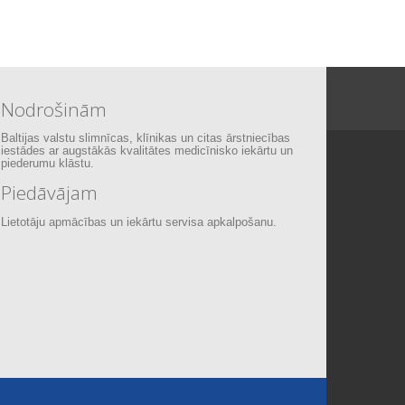
Nodrošinām
Baltijas valstu slimnīcas, klīnikas un citas ārstniecības
iestādes ar augstākās kvalitātes medicīnisko iekārtu un
piederumu klāstu.
Piedāvājam
Lietotāju apmācības un iekārtu servisa apkalpošanu.