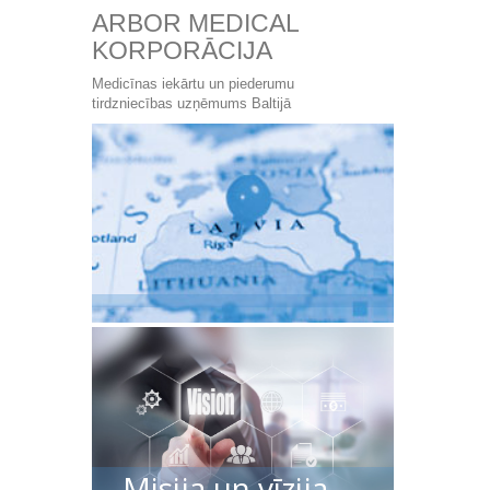
ARBOR MEDICAL
KORPORĀCIJA
Medicīnas iekārtu un piederumu
tirdzniecības uzņēmums Baltijā
Misija un vīzija