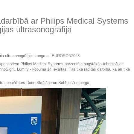
adarbībā ar Philips Medical Systems
jas ultrasonogrāfijā
skais ultrasonogrāfijas kongress EUROSON2023.
 sponsoriem Philips Medical Systems prezentēja augstākās tehnoloģijas 
, InnoSight, Lumify - kopumā 14 iekārtas. Tās tika rādītas darbībā, kā arī tika 
u speciālistes 
Dace Skrējāne
 un Sabīne Zemberga.